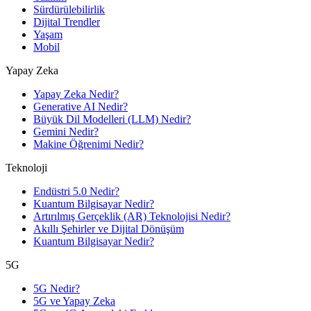
Sürdürülebilirlik
Dijital Trendler
Yaşam
Mobil
Yapay Zeka
Yapay Zeka Nedir?
Generative AI Nedir?
Büyük Dil Modelleri (LLM) Nedir?
Gemini Nedir?
Makine Öğrenimi Nedir?
Teknoloji
Endüstri 5.0 Nedir?
Kuantum Bilgisayar Nedir?
Artırılmış Gerçeklik (AR) Teknolojisi Nedir?
Akıllı Şehirler ve Dijital Dönüşüm
Kuantum Bilgisayar Nedir?
5G
5G Nedir?
5G ve Yapay Zeka