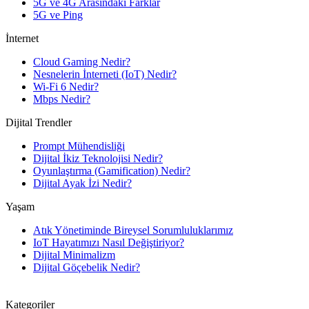
5G ve 4G Arasındaki Farklar
5G ve Ping
İnternet
Cloud Gaming Nedir?
Nesnelerin İnterneti (IoT) Nedir?
Wi-Fi 6 Nedir?
Mbps Nedir?
Dijital Trendler
Prompt Mühendisliği
Dijital İkiz Teknolojisi Nedir?
Oyunlaştırma (Gamification) Nedir?
Dijital Ayak İzi Nedir?
Yaşam
Atık Yönetiminde Bireysel Sorumluluklarımız
IoT Hayatımızı Nasıl Değiştiriyor?
Dijital Minimalizm
Dijital Göçebelik Nedir?
Kategoriler