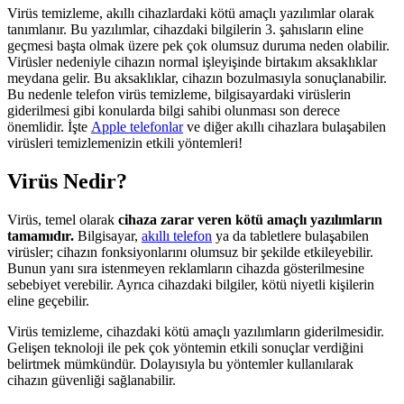
Virüs temizleme, akıllı cihazlardaki kötü amaçlı yazılımlar olarak
tanımlanır. Bu yazılımlar, cihazdaki bilgilerin 3. şahısların eline
geçmesi başta olmak üzere pek çok olumsuz duruma neden olabilir.
Virüsler nedeniyle cihazın normal işleyişinde birtakım aksaklıklar
meydana gelir. Bu aksaklıklar, cihazın bozulmasıyla sonuçlanabilir.
Bu nedenle telefon virüs temizleme, bilgisayardaki virüslerin
giderilmesi gibi konularda bilgi sahibi olunması son derece
önemlidir. İşte
Apple telefonlar
ve diğer akıllı cihazlara bulaşabilen
virüsleri temizlemenizin etkili yöntemleri!
Virüs Nedir?
Virüs, temel olarak
cihaza zarar veren kötü amaçlı yazılımların
tamamıdır.
Bilgisayar,
akıllı telefon
ya da tabletlere bulaşabilen
virüsler; cihazın fonksiyonlarını olumsuz bir şekilde etkileyebilir.
Bunun yanı sıra istenmeyen reklamların cihazda gösterilmesine
sebebiyet verebilir. Ayrıca cihazdaki bilgiler, kötü niyetli kişilerin
eline geçebilir.
Virüs temizleme, cihazdaki kötü amaçlı yazılımların giderilmesidir.
Gelişen teknoloji ile pek çok yöntemin etkili sonuçlar verdiğini
belirtmek mümkündür. Dolayısıyla bu yöntemler kullanılarak
cihazın güvenliği sağlanabilir.