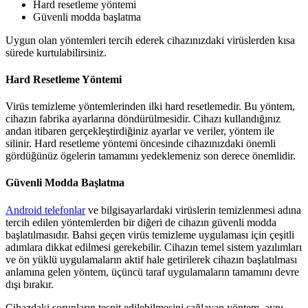
Hard resetleme yöntemi
Güvenli modda başlatma
Uygun olan yöntemleri tercih ederek cihazınızdaki virüslerden kısa
sürede kurtulabilirsiniz.
Hard Resetleme Yöntemi
Virüs temizleme yöntemlerinden ilki hard resetlemedir. Bu yöntem,
cihazın fabrika ayarlarına döndürülmesidir. Cihazı kullandığınız
andan itibaren gerçekleştirdiğiniz ayarlar ve veriler, yöntem ile
silinir. Hard resetleme yöntemi öncesinde cihazınızdaki önemli
gördüğünüz ögelerin tamamını yedeklemeniz son derece önemlidir.
Güvenli Modda Başlatma
Android telefonlar
ve bilgisayarlardaki virüslerin temizlenmesi adına
tercih edilen yöntemlerden bir diğeri de cihazın güvenli modda
başlatılmasıdır. Bahsi geçen virüs temizleme uygulaması için çeşitli
adımlara dikkat edilmesi gerekebilir. Cihazın temel sistem yazılımları
ve ön yüklü uygulamaların aktif hale getirilerek cihazın başlatılması
anlamına gelen yöntem, üçüncü taraf uygulamaların tamamını devre
dışı bırakır.
Cihazdaki sorunların tespit edilebilmesini sağlayan yöntem, aynı