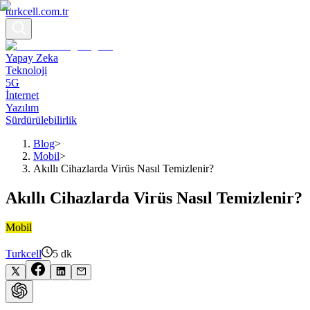
turkcell.com.tr
Yapay Zeka
Teknoloji
5G
İnternet
Yazılım
Sürdürülebilirlik
Blog
>
Mobil
>
Akıllı Cihazlarda Virüs Nasıl Temizlenir?
Akıllı Cihazlarda Virüs Nasıl Temizlenir?
Mobil
Turkcell
5
dk