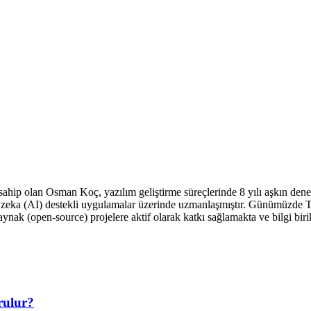
sahip olan Osman Koç, yazılım geliştirme süreçlerinde 8 yılı aşkın dene
y zeka (AI) destekli uygulamalar üzerinde uzmanlaşmıştır. Günümüzde T
aynak (open-source) projelere aktif olarak katkı sağlamakta ve bilgi biri
rulur?