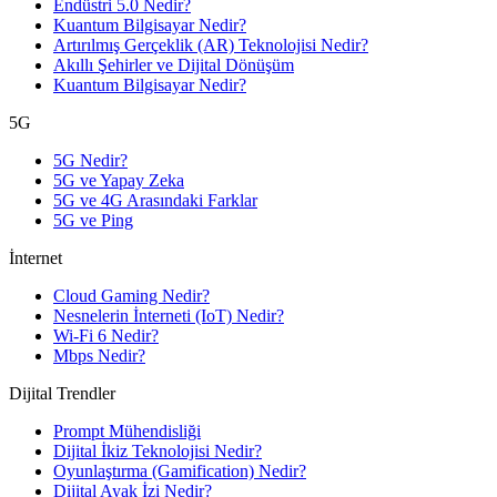
Endüstri 5.0 Nedir?
Kuantum Bilgisayar Nedir?
Artırılmış Gerçeklik (AR) Teknolojisi Nedir?
Akıllı Şehirler ve Dijital Dönüşüm
Kuantum Bilgisayar Nedir?
5G
5G Nedir?
5G ve Yapay Zeka
5G ve 4G Arasındaki Farklar
5G ve Ping
İnternet
Cloud Gaming Nedir?
Nesnelerin İnterneti (IoT) Nedir?
Wi-Fi 6 Nedir?
Mbps Nedir?
Dijital Trendler
Prompt Mühendisliği
Dijital İkiz Teknolojisi Nedir?
Oyunlaştırma (Gamification) Nedir?
Dijital Ayak İzi Nedir?