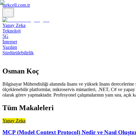
turkcell.com.tr
Yapay Zeka
Teknoloji
5G
İnternet
Yazılım
Sürdürülebilirlik
Osman Koç
Bilgisayar Mühendisliği alanında lisans ve yüksek lisans derecelerine 
ölçeklenebilir platformlar, mikroservis mimarileri, .NET, C# ve yapa
olarak görev yapmaktadır. Profesyonel çalışmalarının yanı sıra, açık k
Tüm Makaleleri
Yapay Zeka
MCP (Model Context Protocol) Nedir ve Nasıl Oluştu