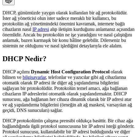
DHCP, günümüzde yaygın olarak kullanılan bir ağ protokolüdür.
İster ağ yöneticisi olun ister sadece meraklı bir kullanıcı, bu
protokolün ağ yönetimindeki önemini kavramak, internete bağlı
cihazların nasıl
IP adresi
alıp iletişim kurduğunu anlamanız açısından
önemlidir. Ancak bu protokolün ne işe yaradığını ve nasıl çalıştığını
anlamak, bazen karmaşık bir konu hâline gelebilir. Dilerseniz bu
sistemin ne olduğunu ve nasıl işlediğini detaylarıyla ele alalım.
DHCP Nedir?
DHCP açılımı
Dynamic Host Configuration Protocol
olarak
bilinen ve
bilgisayarlar
, telefonlar ve yazıcılar gibi ağ cihazlarına
otomatik olarak IP adresi ile diğer ağ yapılandırma bilgilerini
sağlayan bir protokolüdür. Protokolün temel amacı, ağa bağlanan
cihazların IP adreslerini otomatik olarak yapılandırmaktır. DHCP
sunucusu, ağa bağlanan her cihaza dinamik olarak bir IP adresi atar
ve ağ yapılandırma bilgilerini (örneğin alt ağ maskesi, varsayılan ağ
geçidi, DNS sunucuları) sağlar.
DHCP protokolünün çalışma prensibi oldukça basittir. Bir cihaz ağa
bağlandığında ilgili protokol sunucusuna bir IP adresi isteği gönderir.
Protokol sunucusu, kullanılabilir bir IP adresi bulduğunda ve diğer