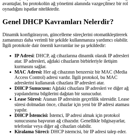
avantajlar, bu protokolün ağ yönetimi alanında vazgeçilmez bir rol
oynadığını ispatlar niteliktedir.
Genel DHCP Kavramları Nelerdir?
Dinamik konfigürasyon, güncelleme süreçlerini otomatikleştirerek
zamanınızı daha verimli bir şekilde kullanmanıza yardımcı olabilir.
İlgili protokole dair önemli kavramlar ise şu şekildedir:
IP Adresi
: DHCP, ağ cihazlarına dinamik olarak IP adresleri
atar. IP adresleri, ağdaki cihazların birbirleriyle iletişim
kurmasını sağlar.
MAC Adresi:
Her ağ cihazının benzersiz bir MAC (Media
Access Control) adresi vardır. İlgili protokol, bu MAC
adreslerini kullanarak cihazlara IP adresleri atar.
DHCP Sunucusu:
Ağdaki cihazlara IP adresleri ve diğer ağ
yapılandırma bilgilerini dağıtan bir sunucudur.
Lease Süresi:
Atanan IP adresinin geçerlilik süresidir. Lease
süresi dolmadan önce, cihazlar için yeni bir IP adresi ataması
yapılır.
DHCP İstemcisi:
İstemci, IP adresi almak için protokol
sunucusuna başvuran ağ cihazıdır. Genellikle bilgisayarlar,
telefonlar veya diğer ağ cihazları olabilir.
Kiralama Süreci:
DHCP istemcisi, bir IP adresi talep eder.