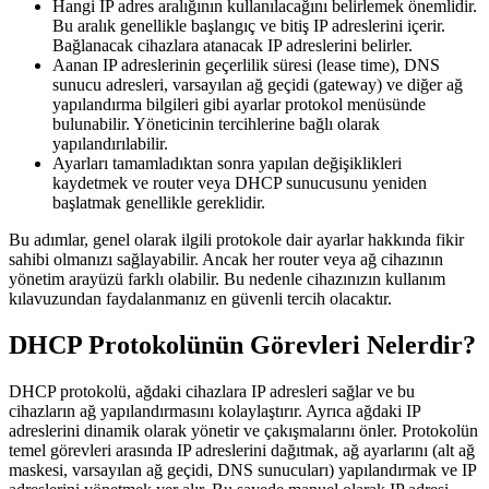
Hangi IP adres aralığının kullanılacağını belirlemek önemlidir.
Bu aralık genellikle başlangıç ve bitiş IP adreslerini içerir.
Bağlanacak cihazlara atanacak IP adreslerini belirler.
Aanan IP adreslerinin geçerlilik süresi (lease time), DNS
sunucu adresleri, varsayılan ağ geçidi (gateway) ve diğer ağ
yapılandırma bilgileri gibi ayarlar protokol menüsünde
bulunabilir. Yöneticinin tercihlerine bağlı olarak
yapılandırılabilir.
Ayarları tamamladıktan sonra yapılan değişiklikleri
kaydetmek ve router veya DHCP sunucusunu yeniden
başlatmak genellikle gereklidir.
Bu adımlar, genel olarak ilgili protokole dair ayarlar hakkında fikir
sahibi olmanızı sağlayabilir. Ancak her router veya ağ cihazının
yönetim arayüzü farklı olabilir. Bu nedenle cihazınızın kullanım
kılavuzundan faydalanmanız en güvenli tercih olacaktır.
DHCP Protokolünün Görevleri Nelerdir?
DHCP protokolü, ağdaki cihazlara IP adresleri sağlar ve bu
cihazların ağ yapılandırmasını kolaylaştırır. Ayrıca ağdaki IP
adreslerini dinamik olarak yönetir ve çakışmalarını önler. Protokolün
temel görevleri arasında IP adreslerini dağıtmak, ağ ayarlarını (alt ağ
maskesi, varsayılan ağ geçidi, DNS sunucuları) yapılandırmak ve IP