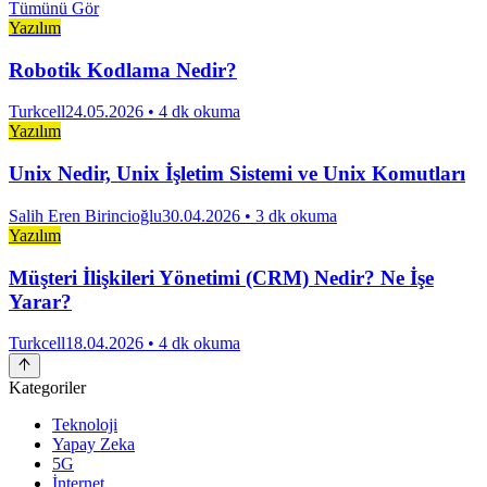
Tümünü Gör
Yazılım
Robotik Kodlama Nedir?
Turkcell
24.05.2026
• 4 dk okuma
Yazılım
Unix Nedir, Unix İşletim Sistemi ve Unix Komutları
Salih Eren Birincioğlu
30.04.2026
• 3 dk okuma
Yazılım
Müşteri İlişkileri Yönetimi (CRM) Nedir? Ne İşe
Yarar?
Turkcell
18.04.2026
• 4 dk okuma
Kategoriler
Teknoloji
Yapay Zeka
5G
İnternet