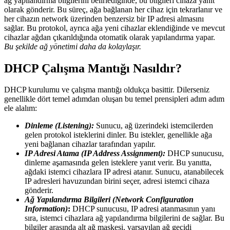
ağ yapılandırma bilgilerini belirlediğinde, bu bilgileri cihaza yanıt
olarak gönderir. Bu süreç, ağa bağlanan her cihaz için tekrarlanır ve
her cihazın network üzerinden benzersiz bir IP adresi almasını
sağlar. Bu protokol, ayrıca ağa yeni cihazlar eklendiğinde ve mevcut
cihazlar ağdan çıkarıldığında otomatik olarak yapılandırma yapar.
Bu şekilde ağ yönetimi daha da kolaylaşır.
DHCP Çalışma Mantığı Nasıldır?
DHCP kurulumu ve çalışma mantığı oldukça basittir. Dilerseniz
genellikle dört temel adımdan oluşan bu temel prensipleri adım adım
ele alalım:
Dinleme (Listening):
Sunucu, ağ üzerindeki istemcilerden
gelen protokol isteklerini dinler. Bu istekler, genellikle ağa
yeni bağlanan cihazlar tarafından yapılır.
IP Adresi Atama (IP Address Assignment):
DHCP sunucusu,
dinleme aşamasında gelen isteklere yanıt verir. Bu yanıtta,
ağdaki istemci cihazlara IP adresi atanır. Sunucu, atanabilecek
IP adresleri havuzundan birini seçer, adresi istemci cihaza
gönderir.
Ağ Yapılandırma Bilgileri (Network Configuration
Information)
:
DHCP sunucusu, IP adresi atanmasının yanı
sıra, istemci cihazlara ağ yapılandırma bilgilerini de sağlar. Bu
bilgiler arasında alt ağ maskesi, varsayılan ağ geçidi