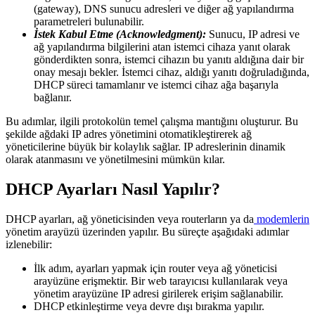
(gateway), DNS sunucu adresleri ve diğer ağ yapılandırma
parametreleri bulunabilir.
İstek Kabul Etme (Acknowledgment):
Sunucu, IP adresi ve
ağ yapılandırma bilgilerini atan istemci cihaza yanıt olarak
gönderdikten sonra, istemci cihazın bu yanıtı aldığına dair bir
onay mesajı bekler. İstemci cihaz, aldığı yanıtı doğruladığında,
DHCP süreci tamamlanır ve istemci cihaz ağa başarıyla
bağlanır.
Bu adımlar, ilgili protokolün temel çalışma mantığını oluşturur. Bu
şekilde ağdaki IP adres yönetimini otomatikleştirerek ağ
yöneticilerine büyük bir kolaylık sağlar. IP adreslerinin dinamik
olarak atanmasını ve yönetilmesini mümkün kılar.
DHCP Ayarları Nasıl Yapılır?
DHCP ayarları, ağ yöneticisinden veya routerların ya da
modemlerin
yönetim arayüzü üzerinden yapılır. Bu süreçte aşağıdaki adımlar
izlenebilir:
İlk adım, ayarları yapmak için router veya ağ yöneticisi
arayüzüne erişmektir. Bir web tarayıcısı kullanılarak veya
yönetim arayüzüne IP adresi girilerek erişim sağlanabilir.
DHCP etkinleştirme veya devre dışı bırakma yapılır.