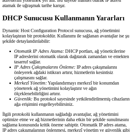
adreslerini yönetmek yer alır. Bu sayede manuel olarak IP adresi
atamak ile uğraşmak tarihe karışır.
DHCP Sunucusu Kullanmanın Yararları
Dynamic Host Configuration Protocol sunucusu, ağ yönetimini
kolaylaştıran bir protokoldür. Kullanımı ile sağlanan avantajlar ise şu
şekilde detaylandırılabilir:
Otomatik IP Adres Atama:
DHCP portları, ağ yöneticilerine
IP adreslerini otomatik olarak dağıtarak zamandan ve emekten
tasarruf sağlar.
IP Adres Çakışmalarını Önleme:
IP adres çakışmalarını
önleyerek ağdaki istikrarı artırır, hizmetlerin kesintisiz
çalışmasını sağlar.
Merkezî Yönetim:
Yapılandırmayı merkezî bir konumdan
yöneterek ağ yönetimini kolaylaştırır ve ağın
ölçeklenebilirliğini artırır.
Güvenlik:
Bu protokol sayesinde yetkilendirilmemiş cihazların
ağa erişimini engelleyebilirsiniz.
İlgili protokolü kullanmanın sağladığı avantajlar, ağ yönetimini
optimize etme ve ağ hizmetlerinin daha etkin bir şekilde sunulmasını
sağlama konusunda kritik öneme sahiptir. Otomatik IP adres atama,
IP adres çakışmalarının önlenmesi, merkezî yönetim ve güvenlik gibi