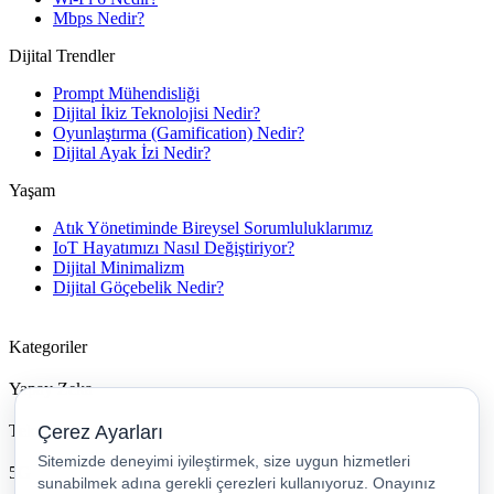
Mbps Nedir?
Dijital Trendler
Prompt Mühendisliği
Dijital İkiz Teknolojisi Nedir?
Oyunlaştırma (Gamification) Nedir?
Dijital Ayak İzi Nedir?
Yaşam
Atık Yönetiminde Bireysel Sorumluluklarımız
IoT Hayatımızı Nasıl Değiştiriyor?
Dijital Minimalizm
Dijital Göçebelik Nedir?
Kategoriler
Yapay Zeka
Teknoloji
5G