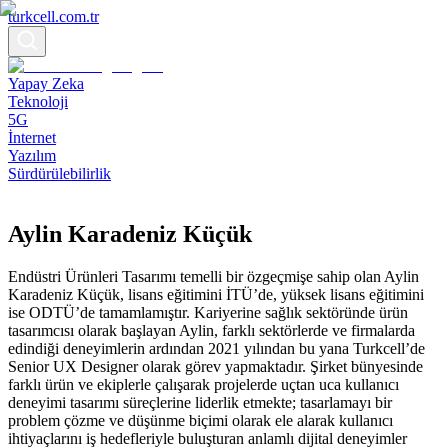
turkcell.com.tr
Yapay Zeka
Teknoloji
5G
İnternet
Yazılım
Sürdürülebilirlik
Aylin Karadeniz Küçük
Endüstri Ürünleri Tasarımı temelli bir özgeçmişe sahip olan Aylin
Karadeniz Küçük, lisans eğitimini İTÜ’de, yüksek lisans eğitimini
ise ODTÜ’de tamamlamıştır. Kariyerine sağlık sektöründe ürün
tasarımcısı olarak başlayan Aylin, farklı sektörlerde ve firmalarda
edindiği deneyimlerin ardından 2021 yılından bu yana Turkcell’de
Senior UX Designer olarak görev yapmaktadır. Şirket bünyesinde
farklı ürün ve ekiplerle çalışarak projelerde uçtan uca kullanıcı
deneyimi tasarımı süreçlerine liderlik etmekte; tasarlamayı bir
problem çözme ve düşünme biçimi olarak ele alarak kullanıcı
ihtiyaçlarını iş hedefleriyle buluşturan anlamlı dijital deneyimler