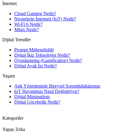
İnternet
Cloud Gaming Nedir?
Nesnelerin İnterneti (IoT) Nedir?
Wi-Fi 6 Nedir?
Mbps Nedir?
Dijital Trendler
Prompt Mühendisliği
Dijital İkiz Teknolojisi Nedir?
Oyunlaştırma (Gamification) Nedir?
Dijital Ayak İzi Nedir?
Yaşam
Atık Yönetiminde Bireysel Sorumluluklarımız
IoT Hayatımızı Nasıl Değiştiriyor?
Dijital Minimalizm
Dijital Göçebelik Nedir?
Kategoriler
Yapay Zeka