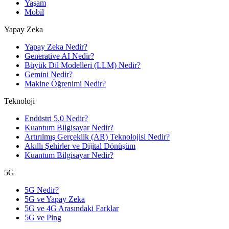
Yaşam
Mobil
Yapay Zeka
Yapay Zeka Nedir?
Generative AI Nedir?
Büyük Dil Modelleri (LLM) Nedir?
Gemini Nedir?
Makine Öğrenimi Nedir?
Teknoloji
Endüstri 5.0 Nedir?
Kuantum Bilgisayar Nedir?
Artırılmış Gerçeklik (AR) Teknolojisi Nedir?
Akıllı Şehirler ve Dijital Dönüşüm
Kuantum Bilgisayar Nedir?
5G
5G Nedir?
5G ve Yapay Zeka
5G ve 4G Arasındaki Farklar
5G ve Ping