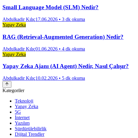
Small Language Model (SLM) Nedir?
Abdulkadir Kılıç
17.06.2026
• 3 dk okuma
Yapay Zeka
RAG (Retrieval-Augmented Generation) Nedir?
Abdulkadir Kılıç
01.06.2026
• 4 dk okuma
Yapay Zeka
Yapay Zeka Ajanı (AI Agent) Nedir, Nasıl Çalışır?
Abdulkadir Kılıç
10.02.2026
• 5 dk okuma
Kategoriler
Teknoloji
Yapay Zeka
5G
İnternet
Yazılım
Sürdürülebilirlik
Dijital Trendler