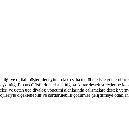
alitiği ve dijital müşteri deneyimi odaklı saha tecrübeleriyle güçlendir
kanlığı Finans Ofisi’nde veri analitiği ve karar destek süreçlerine katk
reçleri ve uçtan uca diyalog yönetimi alanlarında çalışmalara destek ver
ileriyle ölçeklenebilir ve sürdürülebilir çözümler geliştirmeye odaklan