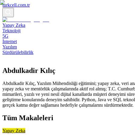
turkcell.com.tr
Yapay Zeka
Teknoloji
5G
İnternet
Yazılım
Sürdürülebilirlik
Abdulkadir Kılıç
Abdulkadir Kılıç, Yazılım Mühendisliği eğitimini; yapay zeka, veri an
yapay zeka ve mentörlük çalışmalarında aktif rol almış; T.C. Cumhurbaş
mimarileri, yazılı ve yeni nesil dijital kanallarda müşteri deneyimi sü
geliştirme konularında deneyim sahibidir. Python, Java ve SQL teknoloj
gerçek katma değer sağlaması hedefiyle çalışmalarını sürdürmektedir.​
Tüm Makaleleri
Yapay Zeka