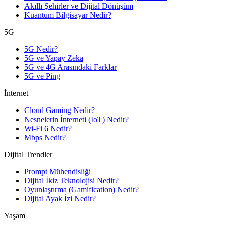
Akıllı Şehirler ve Dijital Dönüşüm
Kuantum Bilgisayar Nedir?
5G
5G Nedir?
5G ve Yapay Zeka
5G ve 4G Arasındaki Farklar
5G ve Ping
İnternet
Cloud Gaming Nedir?
Nesnelerin İnterneti (IoT) Nedir?
Wi-Fi 6 Nedir?
Mbps Nedir?
Dijital Trendler
Prompt Mühendisliği
Dijital İkiz Teknolojisi Nedir?
Oyunlaştırma (Gamification) Nedir?
Dijital Ayak İzi Nedir?
Yaşam