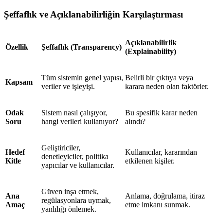
Şeffaflık ve Açıklanabilirliğin Karşılaştırması
Açıklanabilirlik
Özellik
Şeffaflık (Transparency)
(Explainability)
Tüm sistemin genel yapısı,
Belirli bir çıktıya veya
Kapsam
veriler ve işleyişi.
karara neden olan faktörler.
Odak
Sistem nasıl çalışıyor,
Bu spesifik karar neden
Soru
hangi verileri kullanıyor?
alındı?
Geliştiriciler,
Hedef
Kullanıcılar, kararından
denetleyiciler, politika
Kitle
etkilenen kişiler.
yapıcılar ve kullanıcılar.
Güven inşa etmek,
Ana
Anlama, doğrulama, itiraz
regülasyonlara uymak,
Amaç
etme imkanı sunmak.
yanlılığı önlemek.