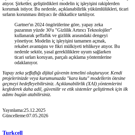
atıyor. Şirketler, geliştirdikleri modelin iç işleyişini rakiplerden
korumak istiyor. Bu nedenle, açıklanabilirlik yükümlülükleri, ticari
sırların korunması ihtiyacı ile dikkatlice tartılıyor.
Gartner'ın 2024 öngörülerine göre, yapay zeka
pazarının yüzde 30'u "Gizlilik Artırıcı Teknolojiler"
kullanarak şeffaflık ve gizlilik arasındaki dengeyi
yönetiyor. Modelin iç işleyişini tamamen açmak,
rekabet avantajını ve fikri mülkiyeti tehlikeye atıyor. Bu
nedenle sektör, yasal gerekliliklere uyum sağlarken
ticari sırları koruyan, parçalı açıklama yöntemlerine
odaklanıyor.​
Yapay zeka şeffaflığı dijital güvenin temelini oluşturuyor. Kendi
projelerinizde veya kurumunuzda "kara kutu" modellerin ötesine
geçmeyi hedefleyebilirsiniz. Açıklanabilirlik (XAI) yöntemlerini
keşfederek daha adil, güvenilir ve etik sistemler geliştirmek için ilk
adımı bugün atabilirsiniz.
Yayınlama:
25.12.2025
Güncelleme:
07.05.2026
Turkcell