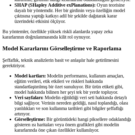
SHAP (SHapley Additive exPlanations):
Oyun teorisine
dayalı bir yöntemdir. Her bir girdinin veya özelliğin model
çıktısına yaptığı katkıyı adil bir şekilde dağıtarak karar
üzerindeki etkisini ölçüyor.
Bu yöntemler, özellikle yüksek riskli alanlarda yapay zeka
kararlarının doğrulanmasında kilit rol oynuyor.
Model Kararlarını Görselleştirme ve Raporlama
Şeffaflık, teknik analizlerin basit ve anlaşılır hale getirilmesini
gerektiriyor.
Model kartları:
Modelin performansı, kullanım amaçları,
eğitim verileri, etik etkileri ve riskleri hakkında
standartlaştırılmış bir özet sunuluyor. Bir ürün etiketi gibi,
model hakkında bilinen her şeyi tek bir yerde topluyor.
Veri sayfaları:
Modelin eğitildiği veri seti hakkında detaylı
bilgi sağlıyor. Verinin nereden geldiği, nasıl toplandığı, olası
yanlılıkları ve son kullanma tarihleri gibi bilgiler şeffaflığı
artırıyor.
Görselleştirme:
Bir görüntüdeki hangi piksellere odaklandığı
gösteren ısı haritaları veya önem grafikleri gibi modelin
kararlarında öne çıkan özellikler kullanılıyor.