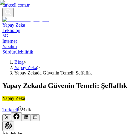
turkcell.com.tr
Yapay Zeka
Teknoloji
5G
İnternet
Yazılım
Sürdürülebilirlik
Blog
>
Yapay Zeka
>
Yapay Zekada Güvenin Temeli: Şeffaflık
Yapay Zekada Güvenin Temeli: Şeffaflık
Yapay Zeka
Turkcell
3
dk
İçindekiler