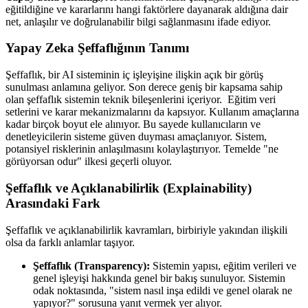
eğitildiğine ve kararlarını hangi faktörlere dayanarak aldığına dair
net, anlaşılır ve doğrulanabilir bilgi sağlanmasını ifade ediyor.
Yapay Zeka Şeffaflığının Tanımı
Şeffaflık, bir AI sisteminin iç işleyişine ilişkin açık bir görüş
sunulması anlamına geliyor. Son derece geniş bir kapsama sahip
olan şeffaflık sistemin teknik bileşenlerini içeriyor. Eğitim veri
setlerini ve karar mekanizmalarını da kapsıyor. Kullanım amaçlarına
kadar birçok boyut ele alınıyor. Bu sayede kullanıcıların ve
denetleyicilerin sisteme güven duyması amaçlanıyor. Sistem,
potansiyel risklerinin anlaşılmasını kolaylaştırıyor. Temelde "ne
görüyorsan odur" ilkesi geçerli oluyor.
Şeffaflık ve Açıklanabilirlik (Explainability)
Arasındaki Fark
Şeffaflık ve açıklanabilirlik kavramları, birbiriyle yakından ilişkili
olsa da farklı anlamlar taşıyor.
Şeffaflık (Transparency):
Sistemin yapısı, eğitim verileri ve
genel işleyişi hakkında genel bir bakış sunuluyor. Sistemin
odak noktasında, "sistem nasıl inşa edildi ve genel olarak ne
yapıyor?" sorusuna yanıt vermek yer alıyor.