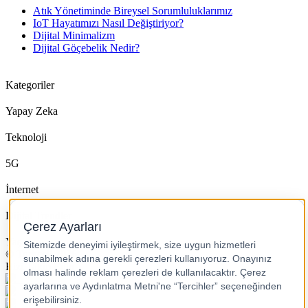
Atık Yönetiminde Bireysel Sorumluluklarımız
IoT Hayatımızı Nasıl Değiştiriyor?
Dijital Minimalizm
Dijital Göçebelik Nedir?
Kategoriler
Yapay Zeka
Teknoloji
5G
İnternet
Dijital Trendler
Yaşam
© Turkcell 2026
Bizi Takip Edin