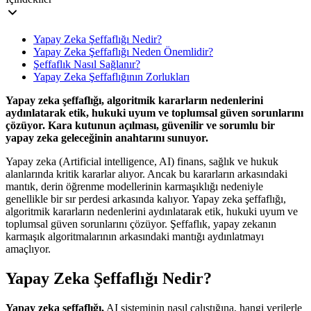
Yapay Zeka Şeffaflığı Nedir?
Yapay Zeka Şeffaflığı Neden Önemlidir?
Şeffaflık Nasıl Sağlanır?
Yapay Zeka Şeffaflığının Zorlukları
​Yapay zeka şeffaflığı, algoritmik kararların nedenlerini
aydınlatarak etik, hukuki uyum ve toplumsal güven sorunlarını
çözüyor. Kara kutunun açılması, güvenilir ve sorumlu bir
yapay zeka geleceğinin anahtarını sunuyor.
Yapay zeka (Artificial intelligence, AI) finans, sağlık ve hukuk
alanlarında kritik kararlar alıyor. Ancak bu kararların arkasındaki
mantık, derin öğrenme modellerinin karmaşıklığı nedeniyle
genellikle bir sır perdesi arkasında kalıyor. Yapay zeka şeffaflığı,
algoritmik kararların nedenlerini aydınlatarak etik, hukuki uyum ve
toplumsal güven sorunlarını çözüyor. Şeffaflık, yapay zekanın
karmaşık algoritmalarının arkasındaki mantığı aydınlatmayı
amaçlıyor.
Yapay Zeka Şeffaflığı Nedir?
Yapay zeka şeffaflığı,
AI sisteminin nasıl çalıştığına, hangi verilerle