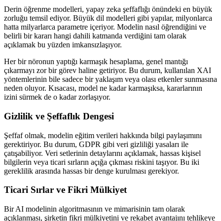
Derin öğrenme modelleri, yapay zeka şeffaflığı önündeki en büyük
zorluğu temsil ediyor. Büyük dil modelleri gibi yapılar, milyonlarca
hatta milyarlarca parametre içeriyor. Modelin nasıl öğrendiğini ve
belirli bir kararı hangi dahili katmanda verdiğini tam olarak
açıklamak bu yüzden imkansızlaşıyor.
Her bir nöronun yaptığı karmaşık hesaplama, genel mantığı
çıkarmayı zor bir görev haline getiriyor. Bu durum, kullanılan XAI
yöntemlerinin bile sadece bir yaklaşım veya olası etkenler sunmasına
neden oluyor. Kısacası, model ne kadar karmaşıksa, kararlarının
izini sürmek de o kadar zorlaşıyor.
Gizlilik ve Şeffaflık Dengesi
Şeffaf olmak, modelin eğitim verileri hakkında bilgi paylaşımını
gerektiriyor. Bu durum, GDPR gibi veri gizliliği yasaları ile
çatışabiliyor. Veri setlerinin detaylarını açıklamak, hassas kişisel
bilgilerin veya ticari sırların açığa çıkması riskini taşıyor. Bu iki
gereklilik arasında hassas bir denge kurulması gerekiyor.
Ticari Sırlar ve Fikri Mülkiyet
Bir AI modelinin algoritmasının ve mimarisinin tam olarak
açıklanması, şirketin fikri mülkiyetini ve rekabet avantajını tehlikeye