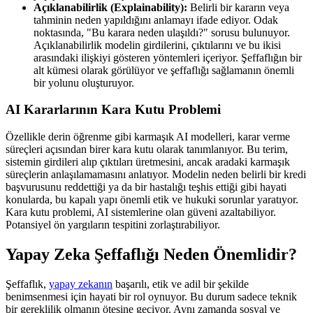
Açıklanabilirlik (Explainability):
Belirli bir kararın veya
tahminin neden yapıldığını anlamayı ifade ediyor. Odak
noktasında, "Bu karara neden ulaşıldı?" sorusu bulunuyor.
Açıklanabilirlik modelin girdilerini, çıktılarını ve bu ikisi
arasındaki ilişkiyi gösteren yöntemleri içeriyor. Şeffaflığın bir
alt kümesi olarak görülüyor ve şeffaflığı sağlamanın önemli
bir yolunu oluşturuyor.
AI Kararlarının Kara Kutu Problemi
Özellikle derin öğrenme gibi karmaşık AI modelleri, karar verme
süreçleri açısından birer kara kutu olarak tanımlanıyor. Bu terim,
sistemin girdileri alıp çıktıları üretmesini, ancak aradaki karmaşık
süreçlerin anlaşılamamasını anlatıyor. Modelin neden belirli bir kredi
başvurusunu reddettiği ya da bir hastalığı teşhis ettiği gibi hayati
konularda, bu kapalı yapı önemli etik ve hukuki sorunlar yaratıyor.
Kara kutu problemi, AI sistemlerine olan güveni azaltabiliyor.
Potansiyel ön yargıların tespitini zorlaştırabiliyor.
Yapay Zeka Şeffaflığı Neden Önemlidir?
Şeffaflık,
yapay zekanın​
başarılı, etik ve adil bir şekilde
benimsenmesi için hayati bir rol oynuyor. Bu durum sadece teknik
bir gereklilik olmanın ötesine geçiyor. Aynı zamanda sosyal ve