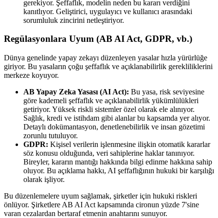
gerekiyor. Şeffaflık, modelin neden bu kararı verdiğini
kanıtlıyor. Geliştirici, uygulayıcı ve kullanıcı arasındaki
sorumluluk zincirini netleştiriyor.
Regülasyonlara Uyum (AB AI Act, GDPR, vb.)
Dünya genelinde yapay zekayı düzenleyen yasalar hızla yürürlüğe
giriyor. Bu yasaların çoğu şeffaflık ve açıklanabilirlik gerekliliklerini
merkeze koyuyor.
AB Yapay Zeka Yasası (AI Act):
Bu yasa, risk seviyesine
göre kademeli şeffaflık ve açıklanabilirlik yükümlülükleri
getiriyor. Yüksek riskli sistemler özel olarak ele alınıyor.
Sağlık, kredi ve istihdam gibi alanlar bu kapsamda yer alıyor.
Detaylı dokümantasyon, denetlenebilirlik ve insan gözetimi
zorunlu tutuluyor.
GDPR:
Kişisel verilerin işlenmesine ilişkin otomatik kararlar
söz konusu olduğunda, veri sahiplerine haklar tanınıyor.
Bireyler, kararın mantığı hakkında bilgi edinme hakkına sahip
oluyor. Bu açıklama hakkı, AI şeffaflığının hukuki bir karşılığı
olarak işliyor.
Bu düzenlemelere uyum sağlamak, şirketler için hukuki riskleri
önlüyor. Şirketlere AB AI Act kapsamında cironun yüzde 7'sine
varan cezalardan bertaraf etmenin anahtarını sunuyor.