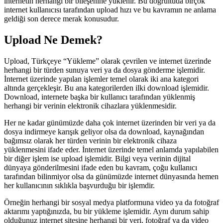
internetin herhangi bir bileşenine yüklenir. Bu doğrultuda birçok
internet kullanıcısı tarafından upload hızı ve bu kavramın ne anlama
geldiği son derece merak konusudur.
Upload Ne Demek?
Upload, Türkçeye “Yükleme” olarak çevrilen ve internet üzerinde
herhangi bir türden sunuya veri ya da dosya gönderme işlemidir.
İnternet üzerinde yapılan işlemler temel olarak iki ana kategori
altında gerçekleşir. Bu ana kategorilerden ilki download işlemidir.
Download, internete başka bir kullanıcı tarafından yüklenmiş
herhangi bir verinin elektronik cihazlara yüklenmesidir.
Her ne kadar günümüzde daha çok internet üzerinden bir veri ya da
dosya indirmeye karışık geliyor olsa da download, kaynağından
bağımsız olarak her türden verinin bir elektronik cihaza
yüklenmesini ifade eder. İnternet üzerinde temel anlamda yapılabilen
bir diğer işlem ise upload işlemidir. Bilgi veya verinin dijital
dünyaya gönderilmesini ifade eden bu kavram, çoğu kullanıcı
tarafından bilinmiyor olsa da günümüzde internet dünyasında hemen
her kullanıcının sıklıkla başvurduğu bir işlemdir.
Örneğin herhangi bir sosyal medya platformuna video ya da fotoğraf
aktarımı yaptığınızda, bu bir yükleme işlemidir. Aynı durum sahip
olduğunuz internet sitesine herhangi bir veri, fotoğraf ya da video