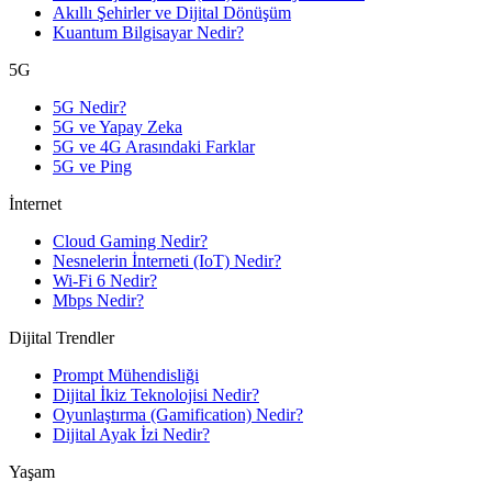
Akıllı Şehirler ve Dijital Dönüşüm
Kuantum Bilgisayar Nedir?
5G
5G Nedir?
5G ve Yapay Zeka
5G ve 4G Arasındaki Farklar
5G ve Ping
İnternet
Cloud Gaming Nedir?
Nesnelerin İnterneti (IoT) Nedir?
Wi-Fi 6 Nedir?
Mbps Nedir?
Dijital Trendler
Prompt Mühendisliği
Dijital İkiz Teknolojisi Nedir?
Oyunlaştırma (Gamification) Nedir?
Dijital Ayak İzi Nedir?
Yaşam