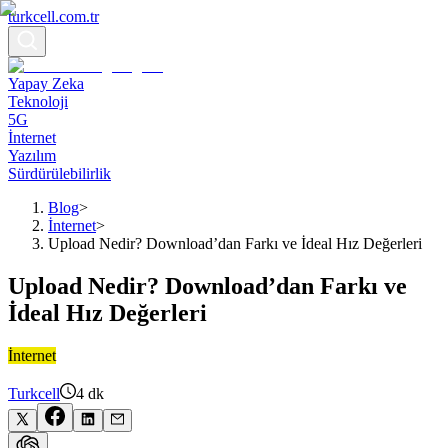
turkcell.com.tr
Yapay Zeka
Teknoloji
5G
İnternet
Yazılım
Sürdürülebilirlik
Blog
>
İnternet
>
Upload Nedir? Download’dan Farkı ve İdeal Hız Değerleri
Upload Nedir? Download’dan Farkı ve
İdeal Hız Değerleri
İnternet
Turkcell
4
dk