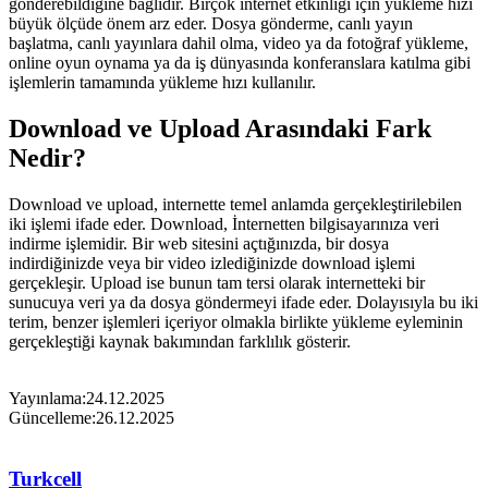
gönderebildiğine bağlıdır. Birçok internet etkinliği için yükleme hızı
büyük ölçüde önem arz eder. Dosya gönderme, canlı yayın
başlatma, canlı yayınlara dahil olma, video ya da fotoğraf yükleme,
online oyun oynama ya da iş dünyasında konferanslara katılma gibi
işlemlerin tamamında yükleme hızı kullanılır.
Download ve Upload Arasındaki Fark
Nedir?
Download ve upload, internette temel anlamda gerçekleştirilebilen
iki işlemi ifade eder. Download, İnternetten bilgisayarınıza veri
indirme işlemidir. Bir web sitesini açtığınızda, bir dosya
indirdiğinizde veya bir video izlediğinizde download işlemi
gerçekleşir. Upload ise bunun tam tersi olarak internetteki bir
sunucuya veri ya da dosya göndermeyi ifade eder. Dolayısıyla bu iki
terim, benzer işlemleri içeriyor olmakla birlikte yükleme eyleminin
gerçekleştiği kaynak bakımından farklılık gösterir.
Yayınlama:
24.12.2025
Güncelleme:
26.12.2025
Turkcell