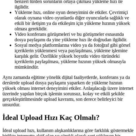
benzeri türden sorunların ortaya çıkması yükleme hızı ile
ilgilidir.
Yükleme hızı, online oyun deneyimini de etkiler. Çevrimiçi
olarak oynana video oyunlarda diğer oyuncularla sağlıklı ve
etkili bir iletişim ya da etkileşim için yükleme hızının yüksek
olması gereklidir.
Video konferans görüşmeleri ve bu görüşmeler esnasında
dosya paylaşımı da yine yükleme hızı ile doğrudan ilgilidir.
Sosyal medya platformlarına video ya da fotoğraf gibi görsel
içeriklerin yüklenmesi veya paylaşılması, yükleme işlemine
karşılık gelir. Özellikle yüksek boyutlu video türündeki
içeriklerin paylaşılması, yükleme hızının yüksek olmasıyla
mümkündür.
Aynı zamanda eğitime yönelik dijital faaliyetlerde, konferans ya da
derslerde upload dosya paylaşımı yaparken de yükleme hızının
yüksek olması internet deneyimini etkiler. Anlaşılacağı üzere internet
üzerinde yapılan birçok işlemin sorunsuz, kolay ve etkili şekilde
gerçekleştirilmesinde upload kavramı, son derece belirleyici bir
unsurdur.
İdeal Upload Hızı Kaç Olmalı?
İdeal upload hızı, kullanım alışkanlıklarına göre farklılık göstermekle
birlikte internette aktif olan ve sürekli olarak veri yükleyen bir