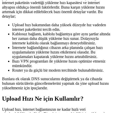
internet paketinin vadettiği yükleme hızı kapasitesi ve internet
altyapısı oldukça önemli faktörlerdir. Buna karşın yükleme hızını
artırmak için dikkat edilebilecek bazı önemli detaylar vardır. Bu
detaylar;
Upload hızı bakımından daha yüksek düzeyde hız vadeden
internet paketlerini tercih edin.
Kablosuz bağlantı, kablolu bağlantıya göre aynı şartlar altında
her zaman daha düşük yükleme hızı sunar. Dolayısıyla
internete kablolu olarak bağlanmayı deneyebilirsiniz.
İnternete bağlandığınız cihazın arka planında çalışan bazı
uygulamaların yükleme hızını etkilemesi olasıdır. Bu
uygulamaları kapatarak yükleme hızını artırabilirsiniz.
Bazı VPN programları ile yükleme hızını optimize etmeniz
mümkündür.
Router ya da güçlü bir modem tercihinde bulunabilirsiniz.
Bunlara ek olarak DNS sunucularını değiştirmek ya da cihazda
bulunan sürücülerin güncellemelerini yapmak da yine upload hızını
yükseltmeniz için ipuçlarıdır.
Upload Hızı Ne için Kullanılır?
Upload hızı, internet bağlantınızın ne kadar hızlı veri