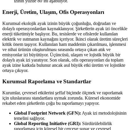
izinin yüzde 80’ini aşabiliyor.
Enerji, Üretim, Ulaşım, Ofis Operasyonları
Kurumsal ekolojik ayak izinin büyük çoğunluğu, doğrudan ve
dolaylı operasyonlardan kaynaklanıyor. Şirketlerin ayak izi öncelikle
enerji tüketimiyle başlıyor. Bu, tesislerde ve ofislerde kullanılan
elektrik ve ısıtmanın kaynağını içeriyor. İkinci olarak üretim süreçleri
kritik önem taşıyor. Kullanılan ham maddenin çıkarılması, işlenmesi
ve nihai ürünün oluşturulması sırasında ortaya çıkan atık ve
emisyonlar izi büyütüyor. Üçüncüsü, ulaşım ve lojistik büyük bir
dolaylı ayak izi yaratıyor. Son olarak, ofis operasyonları da toplam
ayak izine katkıda bulunur ancak asıl büyük etki üretim ve lojistikte
ortaya çıkıyor.
Kurumsal Raporlama ve Standartlar
Kurumlar, çevresel etkilerini şeffaf biçimde ölçmek ve raporlamak
için uluslararası standartlara uymak zorunda. Küresel ekonomide
rekabet eden şirketlerin çoğu bu raporlamayı yapıyor.
Global Footprint Network (GFN):
Ayak izi metodolojisinin
temelini sağlıyor.
Global Reporting Initiative (GRI):
Sürdürülebilirlik
raporlaması için küresel bir çerçeve sunar ve çevresel