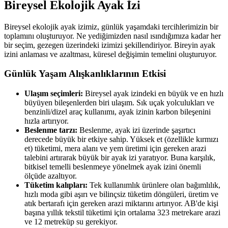
Bireysel Ekolojik Ayak İzi
Bireysel ekolojik ayak izimiz, günlük yaşamdaki tercihlerimizin bir
toplamını oluşturuyor. Ne yediğimizden nasıl ısındığımıza kadar her
bir seçim, gezegen üzerindeki izimizi şekillendiriyor. Bireyin ayak
izini anlaması ve azaltması, küresel değişimin temelini oluşturuyor.
Günlük Yaşam Alışkanlıklarının Etkisi
Ulaşım seçimleri:
Bireysel ayak izindeki en büyük ve en hızlı
büyüyen bileşenlerden biri ulaşım. Sık uçak yolculukları ve
benzinli/dizel araç kullanımı, ayak izinin karbon bileşenini
hızla artırıyor.
Beslenme tarzı:
Beslenme, ayak izi üzerinde şaşırtıcı
derecede büyük bir etkiye sahip. Yüksek et (özellikle kırmızı
et) tüketimi, mera alanı ve yem üretimi için gereken arazi
talebini artırarak büyük bir ayak izi yaratıyor. Buna karşılık,
bitkisel temelli beslenmeye yönelmek ayak izini önemli
ölçüde azaltıyor.
Tüketim kalıpları:
Tek kullanımlık ürünlere olan bağımlılık,
hızlı moda gibi aşırı ve bilinçsiz tüketim döngüleri, üretim ve
atık bertarafı için gereken arazi miktarını artırıyor. AB'de kişi
başına yıllık tekstil tüketimi için ortalama 323 metrekare arazi
ve 12 metreküp su gerekiyor.