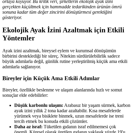
ortaya koyuyor. Bu kritik veri, şirketlerin ekolojik ayak izini
gerçekten küçültmek için hammadde tedarikinden ürünün ömrü
sonuna kadar tüm değer zincirini dönüştürmesi gerektiğini
gösteriyor.
Ekolojik Ayak İzini Azaltmak için Etkili
Yöntemler
Ayak izini azaltmak, bireysel eylem ve kurumsal dönüşümün
birbirini desteklediği bir süreç. Nitekim sürdürülebilirlik sadece
büyük adımlarla değil, günlük rutine yerleştirilmiş küçük ama etkili
adımlarla sağlanıyor.
Bireyler için Küçük Ama Etkili Adımlar
Bireyler, özellikle beslenme ve ulaşım alanlarında hızlı ve somut
sonuçlar elde edebilirler:
Düşük karbonlu ulaşım:
Arabasız bir yaşam sürmek, karbon
ayak izini yıllık 2 tona kadar azaltabilir. Kısa mesafelerde
yürümek veya bisiklete binmek, uzun mesafelerde ise treni
tercih etmek bu konuda etkili çözümler.
Daha az israf:
Tüketilen gıdanın israf edilmemesi çok
önemli. Küresel olarak üretilen gıdanın yaklaşık yüzde 19'u