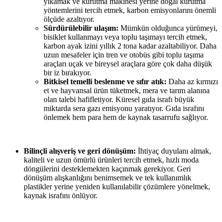
yıkamak ve kurutma makinesi yerine doğal kurutma
yöntemlerini tercih etmek, karbon emisyonlarını önemli
ölçüde azaltıyor.
Sürdürülebilir ulaşım:
Mümkün olduğunca yürümeyi,
bisiklet kullanmayı veya toplu taşımayı tercih etmek,
karbon ayak izini yıllık 2 tona kadar azaltabiliyor. Daha
uzun mesafeler için tren ve otobüs gibi toplu taşıma
araçları uçak ve bireysel araçlara göre çok daha düşük
bir iz bırakıyor.
Bitkisel temelli beslenme ve sıfır atık:
Daha az kırmızı
et ve hayvansal ürün tüketmek, mera ve tarım alanına
olan talebi hafifletiyor. Küresel gıda israfı büyük
miktarda sera gazı emisyonu yaratıyor. Gıda israfını
önlemek hem para hem de kaynak tasarrufu sağlıyor.
Bilinçli alışveriş ve geri dönüşüm:
İhtiyaç duyulanı almak,
kaliteli ve uzun ömürlü ürünleri tercih etmek, hızlı moda
döngülerini desteklemekten kaçınmak gerekiyor. Geri
dönüşüm alışkanlığını benimsemek ve tek kullanımlık
plastikler yerine yeniden kullanılabilir çözümlere yönelmek,
kaynak israfını önlüyor.