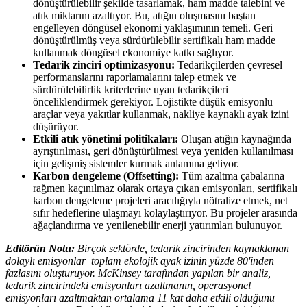
dönüştürülebilir şekilde tasarlamak, ham madde talebini ve
atık miktarını azaltıyor. Bu, atığın oluşmasını baştan
engelleyen döngüsel ekonomi yaklaşımının temeli. Geri
dönüştürülmüş veya sürdürülebilir sertifikalı ham madde
kullanmak döngüsel ekonomiye katkı sağlıyor.
Tedarik zinciri optimizasyonu:
Tedarikçilerden çevresel
performanslarını raporlamalarını talep etmek ve
sürdürülebilirlik kriterlerine uyan tedarikçileri
önceliklendirmek gerekiyor. Lojistikte düşük emisyonlu
araçlar veya yakıtlar kullanmak, nakliye kaynaklı ayak izini
düşürüyor.
Etkili atık yönetimi politikaları:
Oluşan atığın kaynağında
ayrıştırılması, geri dönüştürülmesi veya yeniden kullanılması
için gelişmiş sistemler kurmak anlamına geliyor.
Karbon dengeleme (Offsetting):
Tüm azaltma çabalarına
rağmen kaçınılmaz olarak ortaya çıkan emisyonları, sertifikalı
karbon dengeleme projeleri aracılığıyla nötralize etmek, net
sıfır hedeflerine ulaşmayı kolaylaştırıyor. Bu projeler arasında
ağaçlandırma ve yenilenebilir enerji yatırımları bulunuyor.
Editörün Notu:
Birço
k sektörde, tedarik zincirinden kaynaklanan
dolaylı emisyonlar toplam ekolojik ayak izinin yüzde 80'inden
fazlasını oluşturuyor. McKinsey tarafından yapılan bir analiz,
tedarik zincirindeki emisyonları azaltmanın, operasyonel
emisyonları azaltmaktan ortalama 11 kat daha etkili olduğunu