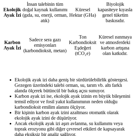
İnsan talebinin tüm
Biyolojik
Ekolojik
doğal kaynak kullanımı
Küresel
kapasiteye kıyasla
Ayak İzi
(gıda, su, enerji, orman,
Hektar (GHa)
genel tüketim
atık)
baskısıdır.
Ton
Küresel ısınmaya
Sadece sera gazı
Karbon
Karbondioksit
ve atmosferdeki
emisyonları
Ayak İzi
Eşdeğeri
karbon artışına
(karbondioksit, metan)
(tCO₂e)
olan katkıdır.
Ekolojik ayak izi daha geniş bir sürdürülebilirlik göstergesi.
Gezegen üzerindeki talebi orman, su, tarım vb. altı farklı
alanda ölçerek bütüncül bir bakış açısı sunuyor.
Karbon ayak izi ise, ekolojik ayak izinin en büyük bileşenini
temsil ediyor ve fosil yakıt kullanımının neden olduğu
karbondioksit emilim alanını ölçüyor.
Bir kişinin karbon ayak izini azaltması otomatik olarak
ekolojik ayak izini de düşürüyor.
Ancak ekolojik ayak izi aşırı avlanma, su kullanımı veya
toprak erozyonu gibi diğer çevresel etkileri de kapsayarak
daha eksiksiz bir analiz sağlıyor.