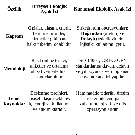
Bireysel Ekolojik
Özellik
Kurumsal Ekolojik Ayak İzi
Ayak İzi
Gıdalar, ulaşım, enerji,
Şirketin tüm operasyonları;
barınma, ürünler,
Doğrudan
(üretim) ve
Kapsam
hizmetler gibi hane
Dolaylı
(tedarik zinciri,
halkı tüketimi odaklıdır.
lojistik) kullanımı içerir.
Basit online testler,
ISO 14001, GRI ve GFN
anketler ve ortalama
standartlarına dayalı, detaylı
Metodoloji
ulusal verilerle hızlı
ve yıl boyunca veri toplanan
sonuçlar alınır.
envanter analizi yapılır.
Beslenme tercihleri,
Ham madde tedariki, üretim
Temel
kişisel ulaşım şekli, ev
süreçlerinde enerji/su
Kaynaklar
içi enerji/su kullanımı
kullanımı, lojistik ve ofis
ve atık miktarıdır.
operasyonlarıdır.