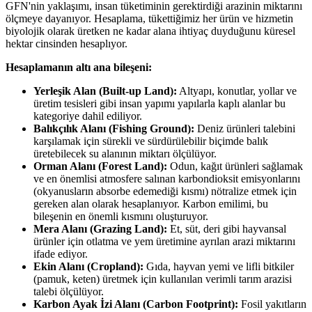
GFN'nin yaklaşımı, insan tüketiminin gerektirdiği arazinin miktarını
ölçmeye dayanıyor. Hesaplama, tükettiğimiz her ürün ve hizmetin
biyolojik olarak üretken ne kadar alana ihtiyaç duyduğunu küresel
hektar cinsinden hesaplıyor.
Hesaplamanın altı ana bileşeni:
Yerleşik Alan (Built-up Land):
Altyapı, konutlar, yollar ve
üretim tesisleri gibi insan yapımı yapılarla kaplı alanlar bu
kategoriye dahil ediliyor.
Balıkçılık Alanı (Fishing Ground):
Deniz ürünleri talebini
karşılamak için sürekli ve sürdürülebilir biçimde balık
üretebilecek su alanının miktarı ölçülüyor.
Orman Alanı (Forest Land):
Odun, kağıt ürünleri sağlamak
ve en önemlisi atmosfere salınan karbondioksit emisyonlarını
(okyanusların absorbe edemediği kısmı) nötralize etmek için
gereken alan olarak hesaplanıyor. Karbon emilimi, bu
bileşenin en önemli kısmını oluşturuyor.
Mera Alanı (Grazing Land):
Et, süt, deri gibi hayvansal
ürünler için otlatma ve yem üretimine ayrılan arazi miktarını
ifade ediyor.
Ekin Alanı (Cropland):
Gıda, hayvan yemi ve lifli bitkiler
(pamuk, keten) üretmek için kullanılan verimli tarım arazisi
talebi ölçülüyor.
Karbon Ayak İzi Alanı (Carbon Footprint):
Fosil yakıtların