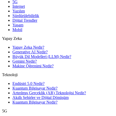
5G
İnternet
Yazılım
Sürdürülebilirlik
Dijital Trendler
Yaşam
Mobil
Yapay Zeka
Yapay Zeka Nedir?
Generative AI Nedir?
Büyük Dil Modelleri (LLM) Nedir?
Gemini Nedir?
Makine Öğrenimi Nedir?
Teknoloji
Endüstri 5.0 Nedir?
Kuantum Bilgisayar Nedir?
Artırılmış Gerçeklik (AR) Teknolojisi Nedir?
Akıllı Şehirler ve Dijital Dönüşüm
Kuantum Bilgisayar Nedir?
5G