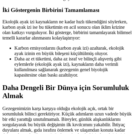
İki Göstergenin Birbirini Tamamlaması
Ekolojik ayak izi kaynakların ne kadar hızlı tükendiğini söylerken,
karbon ayak izi ise bu tüketimin en acil sonucu olan iklim krizine
olan katkıyı vurguluyor. İki gösterge, birbirini tamamlayarak bilimsel
temelli kararlar alınmasını kolaylaştırıyor:
Karbon emisyonlarını (karbon ayak izi) azaltarak, ekolojik
ayak izinin en büyük bileşeni küçültülmüş oluyor.
Daha az et tüketimi, daha az israf ve bilinçli alışveriş gibi
eylemlerle (ekolojik ayak izi), kaynakların daha verimli
kullanılması sağlanarak gezegenin genel biyolojik
kapasitesine olan baskı azaltılıyor.
Daha Dengeli Bir Dünya için Sorumluluk
Almak
Gezegenimizin karşı karşıya olduğu ekolojik açık, ortak bir
sorumluluk bilinci gerektiriyor. Küçük adımların uzun vadede büyük
bir etki yarattığı unutulmamalı. Bireyler, günlük alışkanlıklarını
sorgulayarak bu büyük değişimin ilk kıvılcımını yakabilir. İhtiyaç
duyulanı almak, gıda israfını önlemek ve ulaşımdan konuta kadar