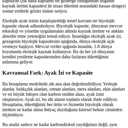
kapsayan çok daha kapsamlı bir gösterge olduğundan doğanın
kaynak üretim kapasitesi ile insan tüketimi arasındaki hassas dengeyi
somut verilerle gözler önüne seriyor.
Ekolojik ayak izinin karşılaştırıldığı temel kavram ise biyolojik
kapasite olarak adlandırılıyor. Biyolojik kapasite, dünyanın mevcut
teknoloji ve yönetim uygulamaları altında kaynak üretme ve atıkları
absorbe etme yeteneğini temsil ediyor. İnsanlığın ekolojik ayak izi,
gezegenin biyolojik kapasitesini aştığında, dünya ekolojik açık
vermeye başlıyor. Mevcut veriler ışığında insanlık, 1.8 dünya
boyutunda ekolojik kaynak kullanıyor. Bu da her yıl dünyanın
kendini yenileme kapasitesinden daha fazlasını tükettiğimiz
anlamına geliyor.
Kavramsal Fark: Ayak İzi ve Kapasite
Bu hesaplama modelinde altı ana alan değerlendiriliyor. Yerleşik
alanlar, balıkçılık alanları, orman alanları, mera alanları, ekin alanları
ve en büyük bileşen olan karbon emilim alanı, ayak izini
oluşturuyor. Ayak izi, bu altı alanın toplamı olarak ifade ediliyor.
Hesaplama, tükettiğimiz her ürün ve hizmetin biyolojik olarak
üretken ne kadar alana ihtiyaç duyduğunu küresel hektar cinsinden
ölçümlüyor.
Bu analiz sadece ne kadar karbondioksit yaydığımızı değil, aynı