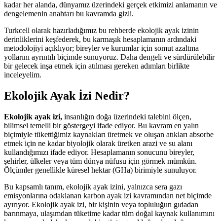
kadar her alanda, dünyamız üzerindeki gerçek etkimizi anlamanın ve
dengelemenin anahtarı bu kavramda gizli.
Turkcell olarak hazırladığımız bu rehberde ekolojik ayak izinin
derinliklerini keşfederek, bu karmaşık hesaplamanın ardındaki
metodolojiyi açıklıyor; bireyler ve kurumlar için somut azaltma
yollarını ayrıntılı biçimde sunuyoruz. Daha dengeli ve sürdürülebilir
bir gelecek inşa etmek için atılması gereken adımları birlikte
inceleyelim.
Ekolojik Ayak İzi Nedir?
Ekolojik ayak izi,
insanlığın doğa üzerindeki talebini ölçen,
bilimsel temelli bir göstergeyi ifade ediyor. Bu kavram en yalın
biçimiyle tükettiğimiz kaynakları üretmek ve oluşan atıkları absorbe
etmek için ne kadar biyolojik olarak üretken arazi ve su alanı
kullandığımızı ifade ediyor. Hesaplamanın sonucunu bireyler,
şehirler, ülkeler veya tüm dünya nüfusu için görmek mümkün.
Ölçümler genellikle küresel hektar (GHa) birimiyle sunuluyor.
Bu kapsamlı tanım, ekolojik ayak izini, yalnızca sera gazı
emisyonlarına odaklanan karbon ayak izi kavramından net biçimde
ayırıyor. Ekolojik ayak izi, bir kişinin veya topluluğun gıdadan
barınmaya, ulaşımdan tüketime kadar tüm doğal kaynak kullanımını