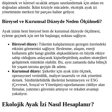
düşürmek ve küresel sıcaklık artışını sınırlandırmak için atılan en
doğrudan adımdır. İklim kriziyle mücadele, ekolojik ayak izi
yönetiminin merkezi bir parçası haline geliyor.
Bireysel ve Kurumsal Düzeyde Neden Ölçülmeli?
Ayak izinin hem bireysel hem de kurumsal düzeyde ölçülmesi,
eyleme geçmek için net bir başlangıç noktası sağlıyor.
Bireysel düzey:
Tüketim kalıplarımızın gezegen üzerindeki
etkisini görmemizi sağlıyor. Beslenme, ulaşım, enerji
kullanımı gibi hangi günlük alışkanlıkların en büyük etkiye
sahip olduğunu anlayarak kişiselleştirilmiş azaltım stratejileri
geliştirmek mümkün olabilir. Bu, aynı zamanda daha bilinçli
bir yaşam tarzına geçişin ilk adımı.
Kurumsal düzey:
Şirketler için ayak izini ölçmek,
operasyonel verimlilik, maliyet tasarrufu ve risk yönetimi
demek. Sürdürülebilirlik ilkelerini benimseyen ve ESG
(Çevresel, Sosyal ve Yönetişim) raporlamasını ciddiye alan
firmalar, yatırımcı güvenini artırıyor ve rekabet avantajı
yakalıyor.
Ekolojik Ayak İzi Nasıl Hesaplanır?