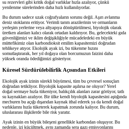
su rezervleri gibi kritik doğal varlıklar hızla azalıyor, çünkü
yenilenme sürelerinden daha hızlı kullanılıyorlar.
Bu durum sadece uzak coğrafyaların sorunu değil. Aşırı avlanma
deniz stoklarını eritiyor. Verimli tarım arazilerinin ve ormanların
yerleşim yerlerine veya altyapıya dönüştürülmesi, biyolojik olarak
üretken alanları kalıcı olarak ortadan kaldırıyor. Bu, gelecekteki gıda
güvenliğimizi ve iklim değişikliğiyle mücadeledeki en büyük
müttefikimiz olan karbondioksit emilim kapasitemizi doğrudan
tehlikeye atıyor. Ekolojik ayak izi, bu tükenme hızını
somutlaştırarak, her yıl doğaya olan borcumuzun faizini daha
yüksek oranda ödediğimizi gösteriyor.
Küresel Sürdürülebilirlik Açısından Etkileri
Ekolojik ayak izinin sürekli büyümesi, tüm bu çevresel sonuçları
doğrudan tetikliyor. Biyolojik kapasite aşılırsa ne oluyor? Yerel
doğal sermaye hızla tükeniyor, balıkçılık alanları zarar görüyor, tatlı
su kaynakları azalıyor. Bir ülke kendi biyolojik kapasitesini aştığında
mecburen bu açığı dışarıdan kaynak ithal ederek ya da kendi doğal
varlıklarını hızla tüketerek kapatmak zorunda kalıyor. Bu durum,
uluslararası ilişkilerde bile risk yaratır.
Ayak izinin en büyük bileşeni genellikle karbondan oluşuyor. Bu
nedenle, izi küçültmek, aynı zamanda sera gazı emisyonlarını