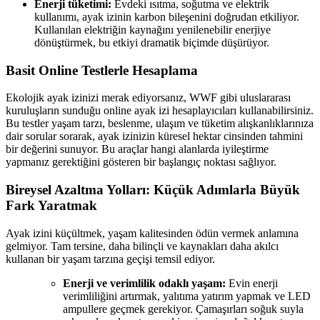
Enerji tüketimi:
Evdeki ısıtma, soğutma ve elektrik
kullanımı, ayak izinin karbon bileşenini doğrudan etkiliyor.
Kullanılan elektriğin kaynağını yenilenebilir enerjiye
dönüştürmek, bu etkiyi dramatik biçimde düşürüyor.
Basit Online Testlerle Hesaplama
Ekolojik ayak izinizi merak ediyorsanız, WWF gibi uluslararası
kuruluşların sunduğu online ayak izi hesaplayıcıları kullanabilirsiniz.
Bu testler yaşam tarzı, beslenme, ulaşım ve tüketim alışkanlıklarınıza
dair sorular sorarak, ayak izinizin küresel hektar cinsinden tahmini
bir değerini sunuyor. Bu araçlar hangi alanlarda iyileştirme
yapmanız gerektiğini gösteren bir başlangıç noktası sağlıyor.
Bireysel Azaltma Yolları: Küçük Adımlarla Büyük
Fark Yaratmak
Ayak izini küçültmek, yaşam kalitesinden ödün vermek anlamına
gelmiyor. Tam tersine, daha bilinçli ve kaynakları daha akılcı
kullanan bir yaşam tarzına geçişi temsil ediyor.
Enerji ve verimlilik odaklı yaşam:
Evin enerji
verimliliğini artırmak, yalıtıma yatırım yapmak ve LED
ampullere geçmek gerekiyor. Çamaşırları soğuk suyla