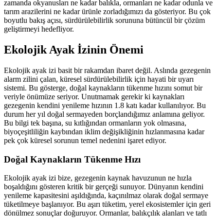
zamanda okyanusları ne kadar balıkla, ormanları ne kadar odunla ve
tarım arazilerini ne kadar ürünle zorladığımızı da gösteriyor. Bu çok
boyutlu bakış açısı, sürdürülebilirlik sorununa bütüncül bir çözüm
geliştirmeyi hedefliyor.
Ekolojik Ayak İzinin Önemi
Ekolojik ayak izi basit bir rakamdan ibaret değil. Aslında gezegenin
alarm zilini çalan, küresel sürdürülebilirlik için hayati bir uyarı
sistemi. Bu gösterge, doğal kaynakların tükenme hızını somut bir
veriyle önümüze seriyor. Unutmamak gerekir ki kaynakları
gezegenin kendini yenileme hızının 1.8 katı kadar kullanılıyor. Bu
durum her yıl doğal sermayeden borçlandığımız anlamına geliyor.
Bu bilgi tek başına, su kıtlığından ormanların yok olmasına,
biyoçeşitliliğin kaybından iklim değişikliğinin hızlanmasına kadar
pek çok küresel sorunun temel nedenini işaret ediyor.
Doğal Kaynakların Tükenme Hızı
Ekolojik ayak izi bize, gezegenin kaynak havuzunun ne hızla
boşaldığını gösteren kritik bir gerçeği sunuyor. Dünyanın kendini
yenileme kapasitesini aşıldığında, kaçınılmaz olarak doğal sermaye
tüketilmeye başlanıyor. Bu aşırı tüketim, yerel ekosistemler için geri
dönülmez sonuçlar doğuruyor. Ormanlar, balıkçılık alanları ve tatlı