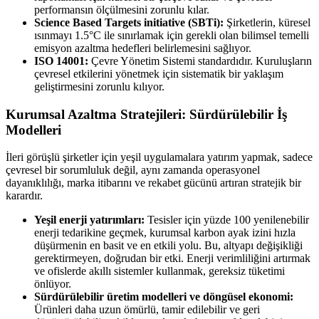
performansın ölçülmesini zorunlu kılar.
Science Based Targets initiative (SBTi):
Şirketlerin, küresel
ısınmayı 1.5°C ile sınırlamak için gerekli olan bilimsel temelli
emisyon azaltma hedefleri belirlemesini sağlıyor.
ISO 14001:
Çevre Yönetim Sistemi standardıdır. Kuruluşların
çevresel etkilerini yönetmek için sistematik bir yaklaşım
geliştirmesini zorunlu kılıyor.
Kurumsal Azaltma Stratejileri: Sürdürülebilir İş
Modelleri
İleri görüşlü şirketler için yeşil uygulamalara yatırım yapmak, sadece
çevresel bir sorumluluk değil, aynı zamanda operasyonel
dayanıklılığı, marka itibarını ve rekabet gücünü artıran stratejik bir
karardır.
Yeşil enerji yatırımları:
Tesisler için yüzde 100 yenilenebilir
enerji tedarikine geçmek, kurumsal karbon ayak izini hızla
düşürmenin en basit ve en etkili yolu. Bu, altyapı değişikliği
gerektirmeyen, doğrudan bir etki. Enerji verimliliğini artırmak
ve ofislerde akıllı sistemler kullanmak, gereksiz tüketimi
önlüyor.
Sürdürülebilir üretim modelleri ve döngüsel ekonomi:
Ürünleri daha uzun ömürlü, tamir edilebilir ve geri