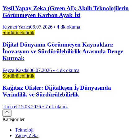
Yeşil Yapay Zeka (Green AI): Akıllı Teknolojilerin
Görünmeyen Karbon Ayak İzi
Kıymet Yazıcı
06.07.2026
• 4 dk okuma
Sürdürülebilirlik
Dijital Dünyanın Görünmeyen Kaynakları:
İnovasyon ve Sürdürülebilirlik Arasında Denge
Kurmak
Feyza Kazdal
06.07.2026
• 4 dk okuma
Sürdürülebilirlik
Kağıtsız Ofisler: Dijitalleşen İş Dünyasında
Verimlilik ve Sürdürülebilirlik
Turkcell
15.03.2026
• 7 dk okuma
Kategoriler
Teknoloji
Yapay Zeka