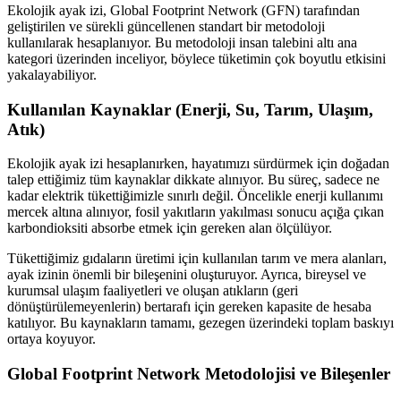
Ekolojik ayak izi, Global Footprint Network (GFN) tarafından
geliştirilen ve sürekli güncellenen standart bir metodoloji
kullanılarak hesaplanıyor. Bu metodoloji insan talebini altı ana
kategori üzerinden inceliyor, böylece tüketimin çok boyutlu etkisini
yakalayabiliyor.
Kullanılan Kaynaklar (Enerji, Su, Tarım, Ulaşım,
Atık)
Ekolojik ayak izi hesaplanırken, hayatımızı sürdürmek için doğadan
talep ettiğimiz tüm kaynaklar dikkate alınıyor. Bu süreç, sadece ne
kadar elektrik tükettiğimizle sınırlı değil. Öncelikle enerji kullanımı
mercek altına alınıyor, fosil yakıtların yakılması sonucu açığa çıkan
karbondioksiti absorbe etmek için gereken alan ölçülüyor.
Tükettiğimiz gıdaların üretimi için kullanılan tarım ve mera alanları,
ayak izinin önemli bir bileşenini oluşturuyor. Ayrıca, bireysel ve
kurumsal ulaşım faaliyetleri ve oluşan atıkların (geri
dönüştürülemeyenlerin) bertarafı için gereken kapasite de hesaba
katılıyor. Bu kaynakların tamamı, gezegen üzerindeki toplam baskıyı
ortaya koyuyor.
Global Footprint Network Metodolojisi ve Bileşenler