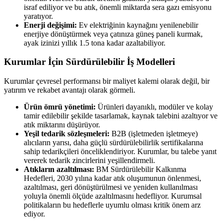
israf ediliyor ve bu atık, önemli miktarda sera gazı emisyonu
yaratıyor.
Enerji değişimi:
Ev elektriğinin kaynağını yenilenebilir
enerjiye dönüştürmek veya çatınıza güneş paneli kurmak,
ayak izinizi yıllık 1.5 tona kadar azaltabiliyor.
Kurumlar İçin Sürdürülebilir İş Modelleri
Kurumlar çevresel performansı bir maliyet kalemi olarak değil, bir
yatırım ve rekabet avantajı olarak görmeli.
Ürün ömrü yönetimi:
Ürünleri dayanıklı, modüler ve kolay
tamir edilebilir şekilde tasarlamak, kaynak talebini azaltıyor ve
atık miktarını düşürüyor.
Yeşil tedarik sözleşmeleri:
B2B (işletmeden işletmeye)
alıcıların yarısı, daha güçlü sürdürülebilirlik sertifikalarına
sahip tedarikçileri önceliklendiriyor. Kurumlar, bu talebe yanıt
vererek tedarik zincirlerini yeşillendirmeli.
Atıkların azaltılması:
BM Sürdürülebilir Kalkınma
Hedefleri, 2030 yılına kadar atık oluşumunun önlenmesi,
azaltılması, geri dönüştürülmesi ve yeniden kullanılması
yoluyla önemli ölçüde azaltılmasını hedefliyor. Kurumsal
politikaların bu hedeflerle uyumlu olması kritik önem arz
ediyor.