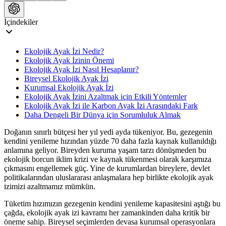
İçindekiler
Ekolojik Ayak İzi Nedir?
Ekolojik Ayak İzinin Önemi
Ekolojik Ayak İzi Nasıl Hesaplanır?
Bireysel Ekolojik Ayak İzi
Kurumsal Ekolojik Ayak İzi
Ekolojik Ayak İzini Azaltmak için Etkili Yöntemler
Ekolojik Ayak İzi ile Karbon Ayak İzi Arasındaki Fark
Daha Dengeli Bir Dünya için Sorumluluk Almak
​Doğanın sınırlı bütçesi her yıl yedi ayda tükeniyor. Bu, gezegenin
kendini yenileme hızından yüzde 70 daha fazla kaynak kullanıldığı
anlamına geliyor. Bireyden kuruma yaşam tarzı dönüşmeden bu
ekolojik borcun iklim krizi ve kaynak tükenmesi olarak karşımıza
çıkmasını engellemek güç. Yine de kurumlardan bireylere, devlet
politikalarından uluslararası anlaşmalara hep birlikte ekolojik ayak
izimizi azaltmamız mümkün.
Tüketim hızımızın gezegenin kendini yenileme kapasitesini aştığı bu
çağda, ekolojik ayak izi kavramı her zamankinden daha kritik bir
öneme sahip. Bireysel seçimlerden devasa kurumsal operasyonlara