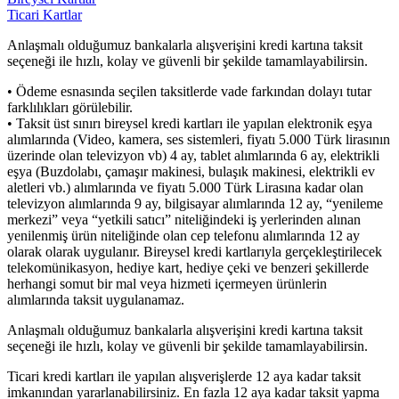
Ticari Kartlar
Anlaşmalı olduğumuz bankalarla alışverişini kredi kartına taksit
seçeneği ile hızlı, kolay ve güvenli bir şekilde tamamlayabilirsin.
• Ödeme esnasında seçilen taksitlerde vade farkından dolayı tutar
farklılıkları görülebilir.
• Taksit üst sınırı bireysel kredi kartları ile yapılan elektronik eşya
alımlarında (Video, kamera, ses sistemleri, fiyatı 5.000 Türk lirasının
üzerinde olan televizyon vb) 4 ay, tablet alımlarında 6 ay, elektrikli
eşya (Buzdolabı, çamaşır makinesi, bulaşık makinesi, elektrikli ev
aletleri vb.) alımlarında ve fiyatı 5.000 Türk Lirasına kadar olan
televizyon alımlarında 9 ay, bilgisayar alımlarında 12 ay, “yenileme
merkezi” veya “yetkili satıcı” niteliğindeki iş yerlerinden alınan
yenilenmiş ürün niteliğinde olan cep telefonu alımlarında 12 ay
olarak olarak uygulanır. Bireysel kredi kartlarıyla gerçekleştirilecek
telekomünikasyon, hediye kart, hediye çeki ve benzeri şekillerde
herhangi somut bir mal veya hizmeti içermeyen ürünlerin
alımlarında taksit uygulanamaz.
Anlaşmalı olduğumuz bankalarla alışverişini kredi kartına taksit
seçeneği ile hızlı, kolay ve güvenli bir şekilde tamamlayabilirsin.
Ticari kredi kartları ile yapılan alışverişlerde 12 aya kadar taksit
imkanından yararlanabilirsiniz. En fazla 12 aya kadar taksit yapma