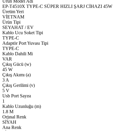
Ürün Model Adı
EP-T4510X TYPE-C SÜPER HIZLI ŞARJ CİHAZI 45W
Üretim Yeri
VİETNAM
Ürün Tipi
SEYAHAT / EV
Kablo Ucu Soket Tipi
TYPE-C
Adaptör Port Yuvası Tipi
TYPE-C
Kablo Dahili Mi
VAR
Çıkış Gücü (w)
45 W
Çıkış Akımı (a)
3 A
Çıkış Gerilimi (v)
5 V
Usb Port Sayısı
1
Kablo Uzunluğu (m)
1.8 M
Orjınal Renk
SİYAH
Ana Renk