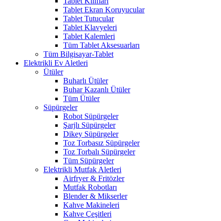
Tablet Kılıfları
Tablet Ekran Koruyucular
Tablet Tutucular
Tablet Klavyeleri
Tablet Kalemleri
Tüm Tablet Aksesuarları
Tüm Bilgisayar-Tablet
Elektrikli Ev Aletleri
Ütüler
Buharlı Ütüler
Buhar Kazanlı Ütüler
Tüm Ütüler
Süpürgeler
Robot Süpürgeler
Şarjlı Süpürgeler
Dikey Süpürgeler
Toz Torbasız Süpürgeler
Toz Torbalı Süpürgeler
Tüm Süpürgeler
Elektrikli Mutfak Aletleri
Airfryer & Fritözler
Mutfak Robotları
Blender & Mikserler
Kahve Makineleri
Kahve Çeşitleri