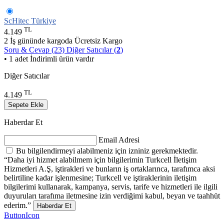
ScHitec Türkiye
TL
4.149
2 İş gününde kargoda
Ücretsiz Kargo
Soru & Cevap (23)
Diğer Satıcılar (
2
)
• 1 adet İndirimli ürün vardır
Diğer Satıcılar
TL
4.149
Sepete Ekle
Haberdar Et
Email Adresi
Bu bilgilendirmeyi alabilmeniz için izniniz gerekmektedir.
“Daha iyi hizmet alabilmem için bilgilerimin Turkcell İletişim
Hizmetleri A.Ş, iştirakleri ve bunların iş ortaklarınca, tarafımca aksi
belirtiline kadar işlenmesine; Turkcell ve iştiraklerinin iletişim
bilgilerimi kullanarak, kampanya, servis, tarife ve hizmetleri ile ilgili
duyuruları tarafıma iletmesine izin verdiğimi kabul, beyan ve taahhüt
ederim.”
Haberdar Et
ButtonIcon