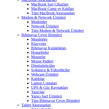
MacBook Şarj Cihazları
MacBook Çanta ve Kılıfları
Tüm MacBook Aksesuarları
Modem & Network Ürünleri
Modemler
Network Ürünleri
Tüm Modem & Network Ürünleri
Bilgisayar Çevre Birimleri
Monitörler
Klavyeler
BiIgisayar Kulaklıkları
Hoparlörler
Mouselar
Mouse Padleri
Dönüştürücüler
Soğutucu & Yükselticiler
Webcam Ürünleri
Kablolar
Laptop Çantaları
UPS & Güç Kaynakları
Yazıcılar
Yazıcı Sarf Ürünleri
Tüm Bilgisayar Çevre Birimleri
Tablet Aksesuarları