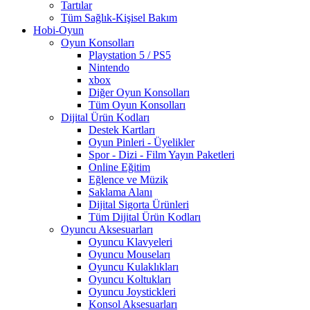
Tartılar
Tüm Sağlık-Kişisel Bakım
Hobi-Oyun
Oyun Konsolları
Playstation 5 / PS5
Nintendo
xbox
Diğer Oyun Konsolları
Tüm Oyun Konsolları
Dijital Ürün Kodları
Destek Kartları
Oyun Pinleri - Üyelikler
Spor - Dizi - Film Yayın Paketleri
Online Eğitim
Eğlence ve Müzik
Saklama Alanı
Dijital Sigorta Ürünleri
Tüm Dijital Ürün Kodları
Oyuncu Aksesuarları
Oyuncu Klavyeleri
Oyuncu Mouseları
Oyuncu Kulaklıkları
Oyuncu Koltukları
Oyuncu Joystickleri
Konsol Aksesuarları