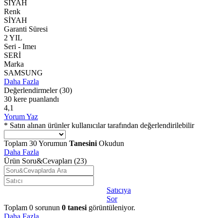
SİYAH
Renk
SİYAH
Garanti Süresi
2 YIL
Seri - Imeı
SERİ
Marka
SAMSUNG
Daha Fazla
Değerlendirmeler
(30)
30 kere puanlandı
4,1
Yorum Yaz
* Satın alınan ürünler kullanıcılar tarafından değerlendirilebilir
Toplam
30
Yorumun
Tanesini
Okudun
Daha Fazla
Ürün Soru&Cevapları
(23)
Satıcıya
Sor
Toplam
0
sorunun
0
tanesi
görüntüleniyor.
Daha Fazla