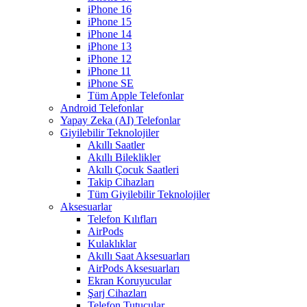
iPhone 16
iPhone 15
iPhone 14
iPhone 13
iPhone 12
iPhone 11
iPhone SE
Tüm Apple Telefonlar
Android Telefonlar
Yapay Zeka (AI) Telefonlar
Giyilebilir Teknolojiler
Akıllı Saatler
Akıllı Bileklikler
Akıllı Çocuk Saatleri
Takip Cihazları
Tüm Giyilebilir Teknolojiler
Aksesuarlar
Telefon Kılıfları
AirPods
Kulaklıklar
Akıllı Saat Aksesuarları
AirPods Aksesuarları
Ekran Koruyucular
Şarj Cihazları
Telefon Tutucular