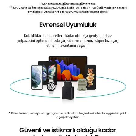
* Şarj hızı cihaza göre farklılık gösterebilir.
** SFC 2.0(45W) özelliğini Galaxy S20 Ultra, Note10+, Tab S7+ ve üstü modeller destekl
emektedir. Daha sonra başka uyumlu cihazlar eklenecektir.
Evrensel Uyumluluk
Kulaklıklardan tabletlere kadar oldukça geniş bir cihaz
yelpazesini optimum hızda şarj edin ve cihazınızı süper hızlı şarj
etmenin avantajını yaşayın.
* Cihaz türüne, kabloya ve diğer çevresel etkenlere bağlı olarak cihazlar uygun bir şekild
e şarj olmayabilir.
Güvenli ve istikrarlı olduğu kadar