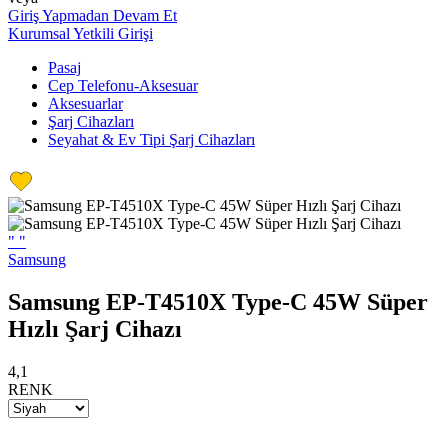
Giriş Yapmadan Devam Et
Kurumsal Yetkili Girişi
Pasaj
Cep Telefonu-Aksesuar
Aksesuarlar
Şarj Cihazları
Seyahat & Ev Tipi Şarj Cihazları
"
"
Samsung
Samsung EP-T4510X Type-C 45W Süper
Hızlı Şarj Cihazı
4,1
RENK