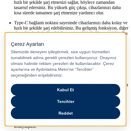
hızlı bir şekilde şarj etmenizi sağlar, böylece zamandan
tasarruf edersiniz. Bu yüksek güç çıkışı, cihazlarınızı daha
kısa sürede tamamen şarj etmenize yardımcı olur.
Type-C bağlantı noktası sayesinde cihazlarınızı daha kolay ve
hızlı bir şekilde şarj edebilirsiniz. Bu gelişmiş fonksiyon, diğer
tüm cihazlarda kullanılabilen evrensel bir bağlantı türüdür. Bu
da cihazınızı çeşitli farklı marka ve model cihazlarla uyumlu
hâle getirir.
Aşırı ısınma ve kısa devre gibi
riskleri minimize ederek
kullanıcıların güvenliğini sağlayan bir dizi güvenlik önlemi
mevcuttur. Bu faydalar, şarj işlemi sırasında cihazınızın ve
kullanıcıların güvenliğini sağlamak için tasarlanır.
Samsung EP-T4510X 45W şarj cihazı, birçok farklı mobil
cihazla uyumlu olarak çalışır. Söz konusu durum, farklı marka
ve model cihazlara sahip olan kullanıcıların tek bir şarj cihazı
kullanarak tüm cihazlarını şarj etmelerine olanak tanır.
Küçük boyutu ve hafif yapısıyla taşıması kolaydır, bu da
seyahatlerde veya günlük kullanımda pratik bir çözüm sunar.
Kompakt tasarımı, kullanıcıların şarj cihazını yanlarında
taşımalarını ve ihtiyaç duydukları her an kullanmalarını
kolaylaştırır.