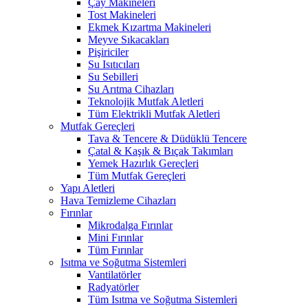
Çay Makineleri
Tost Makineleri
Ekmek Kızartma Makineleri
Meyve Sıkacakları
Pişiriciler
Su Isıtıcıları
Su Sebilleri
Su Arıtma Cihazları
Teknolojik Mutfak Aletleri
Tüm Elektrikli Mutfak Aletleri
Mutfak Gereçleri
Tava & Tencere & Düdüklü Tencere
Çatal & Kaşık & Bıçak Takımları
Yemek Hazırlık Gereçleri
Tüm Mutfak Gereçleri
Yapı Aletleri
Hava Temizleme Cihazları
Fırınlar
Mikrodalga Fırınlar
Mini Fırınlar
Tüm Fırınlar
Isıtma ve Soğutma Sistemleri
Vantilatörler
Radyatörler
Tüm Isıtma ve Soğutma Sistemleri