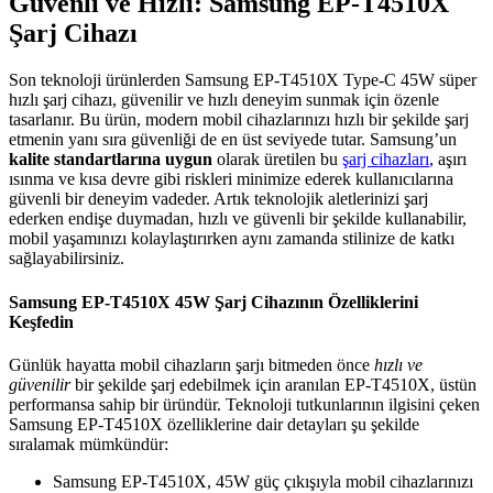
Güvenli ve Hızlı: Samsung EP-T4510X
Şarj Cihazı
Son teknoloji ürünlerden Samsung EP-T4510X Type-C 45W süper
hızlı şarj cihazı, güvenilir ve hızlı deneyim sunmak için özenle
tasarlanır. Bu ürün, modern mobil cihazlarınızı hızlı bir şekilde şarj
etmenin yanı sıra güvenliği de en üst seviyede tutar. Samsung’un
kalite standartlarına uygun
olarak üretilen bu
şarj cihazları
, aşırı
ısınma ve kısa devre gibi riskleri minimize ederek kullanıcılarına
güvenli bir deneyim vadeder. Artık teknolojik aletlerinizi şarj
ederken endişe duymadan, hızlı ve güvenli bir şekilde kullanabilir,
mobil yaşamınızı kolaylaştırırken aynı zamanda stilinize de katkı
sağlayabilirsiniz.
Samsung EP-T4510X 45W Şarj Cihazının Özelliklerini
Keşfedin
Günlük hayatta mobil cihazların şarjı bitmeden önce
hızlı ve
güvenilir
bir şekilde şarj edebilmek için aranılan EP-T4510X, üstün
performansa sahip bir üründür. Teknoloji tutkunlarının ilgisini çeken
Samsung EP-T4510X özelliklerine dair detayları şu şekilde
sıralamak mümkündür:
Samsung EP-T4510X, 45W güç çıkışıyla mobil cihazlarınızı