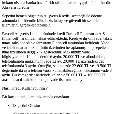
imkanı olsa da banka bazlı farklı taksit tutarları uygulanabilmektedir.
Alışveriş Kredisi
Sepetini hemen oluşturup Alışveriş Kredisi seçeneği ile ödeme
adımında taksitlendirebilir, hızlı, kolay ve güvenli bir şekilde
işlemlerini gerçekleştirebilirsin.
Paycell Alışveriş Limiti ürününde kredi Turkcell Finansman A.Ş.
(Financell) tarafından tahsis edilmektedir. Krediye ilişkin vade, taksit
tutarı, taksit adedi ve faiz oranı Financell tarafından belirlenir. Vade
ve taksit tutarları tek bir ürün üzerinden hesaplanmış olup sepetteki
tutar üzerinden değişiklik gösterebilir. Maksimum vade
bilgisayarlarda 12, tabletlerde 6 aydır. 20.000 TL ve altındaki cep
telefonlarında maksimum vade 12 ay, 20.000 TL üzerindeki cep
telefonlarında 3 aydır. Örneğin, sepetinizde 22.600 TL ve 19.500 TL
değerinde iki ayrı telefon varsa kullanabileceğiniz maksimum vade 3
aydır. Bu kategoriler haricinde kalan ve 50.001 TL – 100.000 TL
arasında açılacak krediler için vade üst sınırı 24 aydır.
Nasıl Kredi Kullanabilirim ?
Bir kaç adımda, krediniz anında onaylanır.
1
Sepetini Oluştur