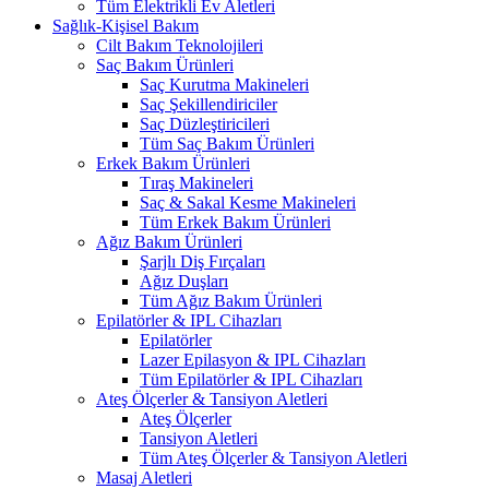
Tüm Elektrikli Ev Aletleri
Sağlık-Kişisel Bakım
Cilt Bakım Teknolojileri
Saç Bakım Ürünleri
Saç Kurutma Makineleri
Saç Şekillendiriciler
Saç Düzleştiricileri
Tüm Saç Bakım Ürünleri
Erkek Bakım Ürünleri
Tıraş Makineleri
Saç & Sakal Kesme Makineleri
Tüm Erkek Bakım Ürünleri
Ağız Bakım Ürünleri
Şarjlı Diş Fırçaları
Ağız Duşları
Tüm Ağız Bakım Ürünleri
Epilatörler & IPL Cihazları
Epilatörler
Lazer Epilasyon & IPL Cihazları
Tüm Epilatörler & IPL Cihazları
Ateş Ölçerler & Tansiyon Aletleri
Ateş Ölçerler
Tansiyon Aletleri
Tüm Ateş Ölçerler & Tansiyon Aletleri
Masaj Aletleri