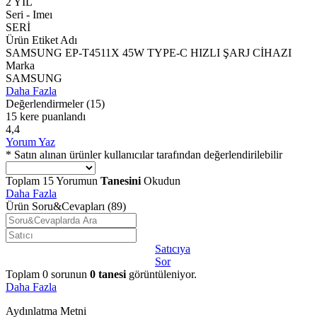
2 YIL
Seri - Imeı
SERİ
Ürün Etiket Adı
SAMSUNG EP-T4511X 45W TYPE-C HIZLI ŞARJ CİHAZI
Marka
SAMSUNG
Daha Fazla
Değerlendirmeler
(15)
15 kere puanlandı
4,4
Yorum Yaz
* Satın alınan ürünler kullanıcılar tarafından değerlendirilebilir
Toplam
15
Yorumun
Tanesini
Okudun
Daha Fazla
Ürün Soru&Cevapları
(89)
Satıcıya
Sor
Toplam
0
sorunun
0
tanesi
görüntüleniyor.
Daha Fazla
Aydınlatma Metni