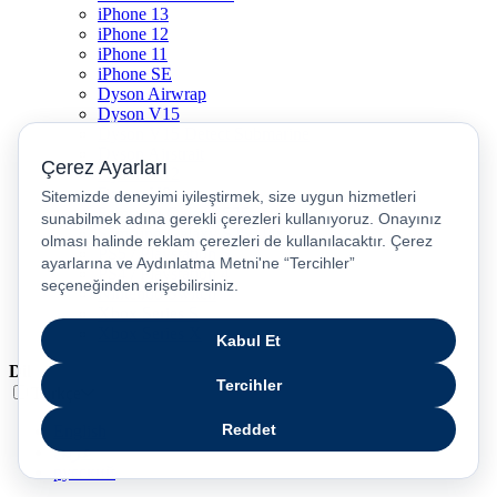
iPhone 13
iPhone 12
iPhone 11
iPhone SE
Dyson Airwrap
Dyson V15
Dyson V15 Detect Submarine
Dyson Airstrait
Dyson V12
Dyson V8
Samsung Galaxy S25
Samsung Galaxy S25 Ultra
PS5 / Playstation 5
PS4 / Playstation 4
Nintendo Switch
Xbox Series S
Xbox Series X
Dil
Türkçe
English
عربى
русский