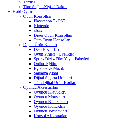
Tartılar
Tüm Sağlık-Kişisel Bakım
Hobi-Oyun
Oyun Konsolları
Playstation 5 / PS5
Nintendo
xbox
Diğer Oyun Konsolları
Tüm Oyun Konsolları
Dijital Ürün Kodları
Destek Kartları
Oyun Pinleri - Üyelikler
Spor - Dizi - Film Yayın Paketleri
Online Eğitim
Eğlence ve Müzik
Saklama Alanı
Dijital Sigorta Ürünleri
Tüm Dijital Ürün Kodları
Oyuncu Aksesuarları
Oyuncu Klavyeleri
Oyuncu Mouseları
Oyuncu Kulaklıkları
Oyuncu Koltukları
Oyuncu Joystickleri
Konsol Aksesuarları