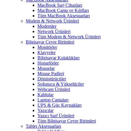
MacBook Şarj Cihazları
MacBook Çanta ve Kılıfları
Tüm MacBook Aksesuarları
Modem & Network Ürünleri
Modemler
Network Ürünleri
Tüm Modem & Network Ürünleri
Bilgisayar Çevre Birimleri
Monitörler
Klavyeler
BiIgisayar Kulaklıkları
Hoparlörler
Mouselar
Mouse Padleri
Dönüştürücüler
Soğutucu & Yükselticiler
Webcam Ürünleri
Kablolar
Laptop Çantaları
UPS & Güç Kaynakları
Yazıcılar
Yazıcı Sarf Ürünleri
Tüm Bilgisayar Çevre Birimleri
Tablet Aksesuarları