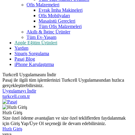
Ofis Malzemeleri
Evrak İmha Makineleri
Ofis Mobilyaları
Masaüstü Gereçleri
Tüm Ofis Malzemeleri
Akıllı & İlginç Ürünler
Tüm Ev-Yaşam
Apple Eğitim Ürünleri
Yardım
Sipariş Sorgulama
Pasaj Blog
iPhone Karşılaştırma
Turkcell Uygulamasını İndir
Pasaj ile ilgili tüm işlemlerinizi Turkcell Uygulamasından hızlıca
gerçekleştirebilirsiniz.
Uygulamayı İndir
turkcell.com.tr
Hızlı Giriş
Size özel ödeme avantajları ve size özel tekliflerden faydalanmak
için Giriş Yap/Üye Ol seçeneği ile devam edebilirsiniz.
Hızlı Giriş
veya