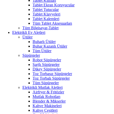
Tablet Kılıfları
Tablet Ekran Koruyucular
Tablet Tutucular
Tablet Klavyeleri
Tablet Kalemleri
Tüm Tablet Aksesuarları
Tüm Bilgisayar-Tablet
Elektrikli Ev Aletleri
Ütüler
Buharlı Ütüler
Buhar Kazanlı Ütüler
Tüm Ütüler
Süpürgeler
Robot Süpürgeler
Şarjlı Süpürgeler
Dikey Süpürgeler
Toz Torbasız Süpürgeler
Toz Torbalı Süpürgeler
Tüm Süpürgeler
Elektrikli Mutfak Aletleri
Airfryer & Fritözler
Mutfak Robotları
Blender & Mikserler
Kahve Makineleri
Kahve Çeşitleri