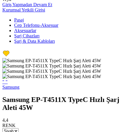
Giriş Yapmadan Devam Et
Kurumsal Yetkili Girişi
Pasaj
Cep Telefonu-Aksesuar
Aksesuarlar
Şarj Cihazları
Şarj & Data Kabloları
"
"
Samsung
Samsung EP-T4511X TypeC Hızlı Şarj
Aleti 45W
4,4
RENK