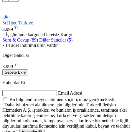
ScHitec Türkiye
TL
3.999
2 İş gününde kargoda
Ücretsiz Kargo
Soru & Cevap (89)
Diğer Satıcılar (
5
)
• 14 adet İndirimli ürün vardır
Diğer Satıcılar
TL
3.999
Sepete Ekle
Haberdar Et
Email Adresi
Bu bilgilendirmeyi alabilmeniz için izniniz gerekmektedir.
“Daha iyi hizmet alabilmem için bilgilerimin Turkcell İletişim
Hizmetleri A.Ş, iştirakleri ve bunların iş ortaklarınca, tarafımca aksi
belirtiline kadar işlenmesine; Turkcell ve iştiraklerinin iletişim
bilgilerimi kullanarak, kampanya, servis, tarife ve hizmetleri ile ilgili
duyuruları tarafıma iletmesine izin verdiğimi kabul, beyan ve taahhüt
ederim.”
Haberdar Et