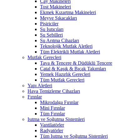
Çay Makineleri
Tost Makineleri
Ekmek Kızartma Makineleri
Meyve Sıkacakları
Pişiriciler
Su Isıtıcıları
Su Sebilleri
Su Arıtma Cihazları
Teknolojik Mutfak Aletleri
Tüm Elektrikli Mutfak Aletleri
Mutfak Gereçleri
Tava & Tencere & Düdüklü Tencere
Çatal & Kaşık & Bıçak Takımları
Yemek Hazırlık Gereçleri
Tüm Mutfak Gereçleri
Yapı Aletleri
Hava Temizleme Cihazları
Fırınlar
Mikrodalga Fırınlar
Mini Fırınlar
Tüm Fırınlar
Isıtma ve Soğutma Sistemleri
Vantilatörler
Radyatörler
Tüm Isıtma ve Soğutma Sistemleri