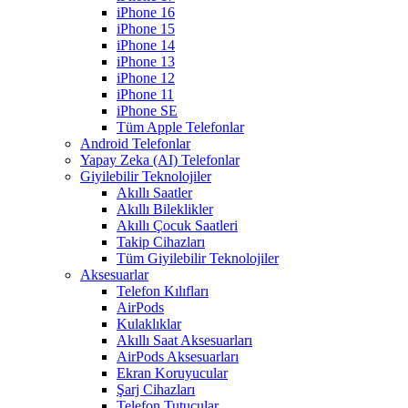
iPhone 16
iPhone 15
iPhone 14
iPhone 13
iPhone 12
iPhone 11
iPhone SE
Tüm Apple Telefonlar
Android Telefonlar
Yapay Zeka (AI) Telefonlar
Giyilebilir Teknolojiler
Akıllı Saatler
Akıllı Bileklikler
Akıllı Çocuk Saatleri
Takip Cihazları
Tüm Giyilebilir Teknolojiler
Aksesuarlar
Telefon Kılıfları
AirPods
Kulaklıklar
Akıllı Saat Aksesuarları
AirPods Aksesuarları
Ekran Koruyucular
Şarj Cihazları
Telefon Tutucular