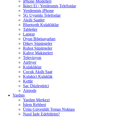
iPhone Modelleri
İkinci El / Yenilenmiş Telefonlar
Yenilenmiş iPhone
5G Uyumlu Telefonlar
Akıllı Saatler
Bluetooth Kulaklıklar
Tabletler
Laptop
Oyun Bilgisayarları
Dikey Süpürgeler
Robot Süpürgeler
Kahve Makineleri
Televizyon
Airfryer
Kulaklıklar
Çocuk Akıllı Saat
Kulakiçi Kulaklık
Kettle
Saç Düzleştirici
Airpods
Yardım
Yardım Merkezi
İşlem Rehberi
Ürün Güvenliği Temas Noktası
Nasıl İade Edebilirim?