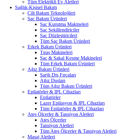
Tüm Elektrikli Ev Aletleri
Sağlık-Kişisel Bakım
Cilt Bakım Teknolojileri
Saç Bakım Ürünleri
Saç Kurutma Makineleri
Saç Şekillendiriciler
Saç Düzleştiricileri
Tüm Saç Bakım Ürünleri
Erkek Bakım Ürünleri
Tıraş Makineleri
Saç & Sakal Kesme Makineleri
Tüm Erkek Bakım Ürünleri
Ağız Bakım Ürünleri
Şarjlı Diş Fırçaları
Ağız Duşları
Tüm Ağız Bakım Ürünleri
Epilatörler & IPL Cihazları
Epilatörler
Lazer Epilasyon & IPL Cihazları
Tüm Epilatörler & IPL Cihazları
Ateş Ölçerler & Tansiyon Aletleri
Ateş Ölçerler
Tansiyon Aletleri
Tüm Ateş Ölçerler & Tansiyon Aletleri
Masaj Aletleri