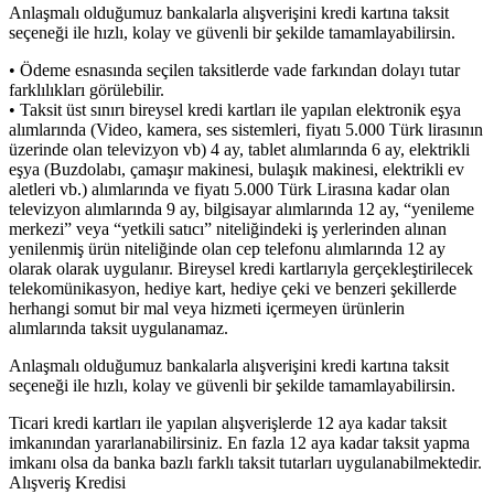
Anlaşmalı olduğumuz bankalarla alışverişini kredi kartına taksit
seçeneği ile hızlı, kolay ve güvenli bir şekilde tamamlayabilirsin.
• Ödeme esnasında seçilen taksitlerde vade farkından dolayı tutar
farklılıkları görülebilir.
• Taksit üst sınırı bireysel kredi kartları ile yapılan elektronik eşya
alımlarında (Video, kamera, ses sistemleri, fiyatı 5.000 Türk lirasının
üzerinde olan televizyon vb) 4 ay, tablet alımlarında 6 ay, elektrikli
eşya (Buzdolabı, çamaşır makinesi, bulaşık makinesi, elektrikli ev
aletleri vb.) alımlarında ve fiyatı 5.000 Türk Lirasına kadar olan
televizyon alımlarında 9 ay, bilgisayar alımlarında 12 ay, “yenileme
merkezi” veya “yetkili satıcı” niteliğindeki iş yerlerinden alınan
yenilenmiş ürün niteliğinde olan cep telefonu alımlarında 12 ay
olarak olarak uygulanır. Bireysel kredi kartlarıyla gerçekleştirilecek
telekomünikasyon, hediye kart, hediye çeki ve benzeri şekillerde
herhangi somut bir mal veya hizmeti içermeyen ürünlerin
alımlarında taksit uygulanamaz.
Anlaşmalı olduğumuz bankalarla alışverişini kredi kartına taksit
seçeneği ile hızlı, kolay ve güvenli bir şekilde tamamlayabilirsin.
Ticari kredi kartları ile yapılan alışverişlerde 12 aya kadar taksit
imkanından yararlanabilirsiniz. En fazla 12 aya kadar taksit yapma
imkanı olsa da banka bazlı farklı taksit tutarları uygulanabilmektedir.
Alışveriş Kredisi