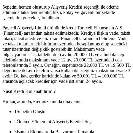
Sepetini hemen oluşturup Alışveriş Kredisi seçeneği ile ödeme
adımında taksitlendirebilir, hızlı, kolay ve güvenli bir şekilde
işlemlerini gerçekleştirebilirsin.
Paycell Alışveriş Limiti ürününde kredi Turkcell Finansman A.Ş.
(Financell) tarafından tahsis edilmektedir. Krediye ilişkin vade, taksit
tutarı, taksit adedi ve faiz oranı Financell tarafından belirlenir. Vade
ve taksit tutarları tek bir ürün üzerinden hesaplanmış olup sepetteki
tutar üzerinden değişiklik gösterebilir. Maksimum vade
bilgisayarlarda 12, tabletlerde 6 aydır. 20.000 TL ve altındaki cep
telefonlarında maksimum vade 12 ay, 20.000 TL üzerindeki cep
telefonlarında 3 aydır. Örneğin, sepetinizde 22.600 TL ve 19.500 TL
değerinde iki ayrı telefon varsa kullanabileceğiniz maksimum vade 3
aydır. Bu kategoriler haricinde kalan ve 50.001 TL – 100.000 TL
arasında açılacak krediler için vade üst sınırı 24 aydır.
Nasıl Kredi Kullanabilirim ?
Bir kaç adımda, krediniz anında onaylanır.
1
Sepetini Oluştur
2
Ödeme Yöntemini Alışveriş Kredisi Seç
3
Banka Ekranlarında Başvurunu Tamamla