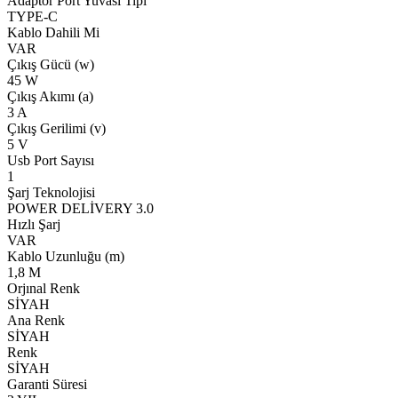
Adaptör Port Yuvası Tipi
TYPE-C
Kablo Dahili Mi
VAR
Çıkış Gücü (w)
45 W
Çıkış Akımı (a)
3 A
Çıkış Gerilimi (v)
5 V
Usb Port Sayısı
1
Şarj Teknolojisi
POWER DELİVERY 3.0
Hızlı Şarj
VAR
Kablo Uzunluğu (m)
1,8 M
Orjınal Renk
SİYAH
Ana Renk
SİYAH
Renk
SİYAH
Garanti Süresi