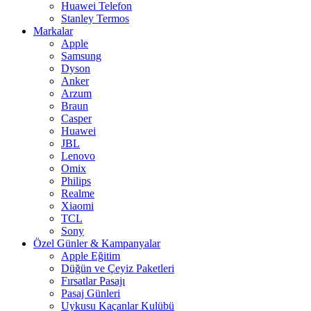
Huawei Telefon
Stanley Termos
Markalar
Apple
Samsung
Dyson
Anker
Arzum
Braun
Casper
Huawei
JBL
Lenovo
Omix
Philips
Realme
Xiaomi
TCL
Sony
Özel Günler & Kampanyalar
Apple Eğitim
Düğün ve Çeyiz Paketleri
Fırsatlar Pasajı
Pasaj Günleri
Uykusu Kaçanlar Kulübü