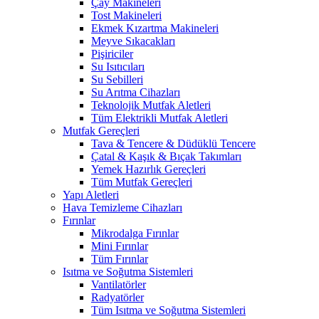
Çay Makineleri
Tost Makineleri
Ekmek Kızartma Makineleri
Meyve Sıkacakları
Pişiriciler
Su Isıtıcıları
Su Sebilleri
Su Arıtma Cihazları
Teknolojik Mutfak Aletleri
Tüm Elektrikli Mutfak Aletleri
Mutfak Gereçleri
Tava & Tencere & Düdüklü Tencere
Çatal & Kaşık & Bıçak Takımları
Yemek Hazırlık Gereçleri
Tüm Mutfak Gereçleri
Yapı Aletleri
Hava Temizleme Cihazları
Fırınlar
Mikrodalga Fırınlar
Mini Fırınlar
Tüm Fırınlar
Isıtma ve Soğutma Sistemleri
Vantilatörler
Radyatörler
Tüm Isıtma ve Soğutma Sistemleri