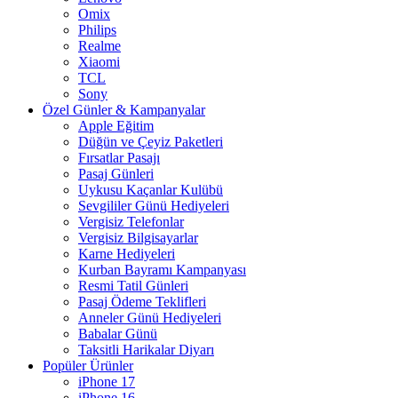
Omix
Philips
Realme
Xiaomi
TCL
Sony
Özel Günler & Kampanyalar
Apple Eğitim
Düğün ve Çeyiz Paketleri
Fırsatlar Pasajı
Pasaj Günleri
Uykusu Kaçanlar Kulübü
Sevgililer Günü Hediyeleri
Vergisiz Telefonlar
Vergisiz Bilgisayarlar
Karne Hediyeleri
Kurban Bayramı Kampanyası
Resmi Tatil Günleri
Pasaj Ödeme Teklifleri
Anneler Günü Hediyeleri
Babalar Günü
Taksitli Harikalar Diyarı
Popüler Ürünler
iPhone 17
iPhone 16