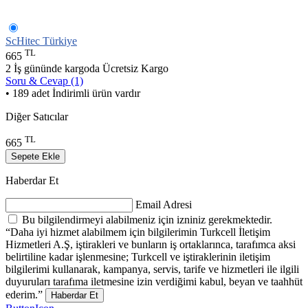
ScHitec Türkiye
TL
665
2 İş gününde kargoda
Ücretsiz Kargo
Soru & Cevap (1)
• 189 adet İndirimli ürün vardır
Diğer Satıcılar
TL
665
Sepete Ekle
Haberdar Et
Email Adresi
Bu bilgilendirmeyi alabilmeniz için izniniz gerekmektedir.
“Daha iyi hizmet alabilmem için bilgilerimin Turkcell İletişim
Hizmetleri A.Ş, iştirakleri ve bunların iş ortaklarınca, tarafımca aksi
belirtiline kadar işlenmesine; Turkcell ve iştiraklerinin iletişim
bilgilerimi kullanarak, kampanya, servis, tarife ve hizmetleri ile ilgili
duyuruları tarafıma iletmesine izin verdiğimi kabul, beyan ve taahhüt
ederim.”
Haberdar Et