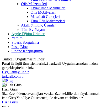
Ofis Malzemeleri
Evrak İmha Makineleri
Ofis Mobilyaları
Masaüstü Gereçleri
Tüm Ofis Malzemeleri
Akıllı & İlginç Ürünler
Tüm Ev-Yaşam
Apple Eğitim Ürünleri
Yardım
Sipariş Sorgulama
Pasaj Blog
iPhone Karşılaştırma
Turkcell Uygulamasını İndir
Pasaj ile ilgili tüm işlemlerinizi Turkcell Uygulamasından hızlıca
gerçekleştirebilirsiniz.
Uygulamayı İndir
turkcell.com.tr
Hızlı Giriş
Size özel ödeme avantajları ve size özel tekliflerden faydalanmak
için Giriş Yap/Üye Ol seçeneği ile devam edebilirsiniz.
Hızlı Giriş
veya