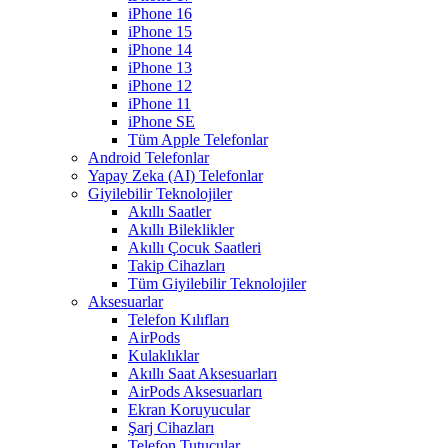
iPhone 16
iPhone 15
iPhone 14
iPhone 13
iPhone 12
iPhone 11
iPhone SE
Tüm Apple Telefonlar
Android Telefonlar
Yapay Zeka (AI) Telefonlar
Giyilebilir Teknolojiler
Akıllı Saatler
Akıllı Bileklikler
Akıllı Çocuk Saatleri
Takip Cihazları
Tüm Giyilebilir Teknolojiler
Aksesuarlar
Telefon Kılıfları
AirPods
Kulaklıklar
Akıllı Saat Aksesuarları
AirPods Aksesuarları
Ekran Koruyucular
Şarj Cihazları
Telefon Tutucular