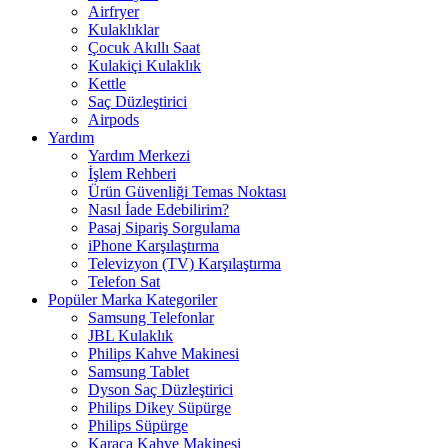
Airfryer
Kulaklıklar
Çocuk Akıllı Saat
Kulakiçi Kulaklık
Kettle
Saç Düzleştirici
Airpods
Yardım
Yardım Merkezi
İşlem Rehberi
Ürün Güvenliği Temas Noktası
Nasıl İade Edebilirim?
Pasaj Sipariş Sorgulama
iPhone Karşılaştırma
Televizyon (TV) Karşılaştırma
Telefon Sat
Popüler Marka Kategoriler
Samsung Telefonlar
JBL Kulaklık
Philips Kahve Makinesi
Samsung Tablet
Dyson Saç Düzleştirici
Philips Dikey Süpürge
Philips Süpürge
Karaca Kahve Makinesi