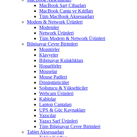
MacBook Şarj Cihazları
MacBook Çanta ve Kılıfları
Tüm MacBook Aksesuarları
Modem & Network Ürünleri
Modemler
Network Ürünleri
Tüm Modem & Network Ürünleri
Bilgisayar Çevre Birimleri
Monitörler
Klavyeler
BiIgisayar Kulaklıkları
Hoparlörler
Mouselar
Mouse Padleri
Dönüştürücüler
Soğutucu & Yükselticiler
Webcam Ürünleri
Kablolar
Laptop Çantaları
UPS & Güç Kaynakları
Yazıcılar
Yazıcı Sarf Ürünleri
Tüm Bilgisayar Çevre Birimleri
Tablet Aksesuarları