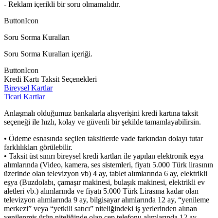
- Reklam içerikli bir soru olmamalıdır.
ButtonIcon
Soru Sorma Kuralları
Soru Sorma Kuralları içeriği.
ButtonIcon
Kredi Kartı Taksit Seçenekleri
Bireysel Kartlar
Ticari Kartlar
Anlaşmalı olduğumuz bankalarla alışverişini kredi kartına taksit
seçeneği ile hızlı, kolay ve güvenli bir şekilde tamamlayabilirsin.
• Ödeme esnasında seçilen taksitlerde vade farkından dolayı tutar
farklılıkları görülebilir.
• Taksit üst sınırı bireysel kredi kartları ile yapılan elektronik eşya
alımlarında (Video, kamera, ses sistemleri, fiyatı 5.000 Türk lirasının
üzerinde olan televizyon vb) 4 ay, tablet alımlarında 6 ay, elektrikli
eşya (Buzdolabı, çamaşır makinesi, bulaşık makinesi, elektrikli ev
aletleri vb.) alımlarında ve fiyatı 5.000 Türk Lirasına kadar olan
televizyon alımlarında 9 ay, bilgisayar alımlarında 12 ay, “yenileme
merkezi” veya “yetkili satıcı” niteliğindeki iş yerlerinden alınan
yenilenmiş ürün niteliğinde olan cep telefonu alımlarında 12 ay