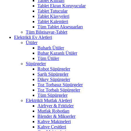
Tablet Kılıfları
Tablet Ekran Koruyucular
Tablet Tutucular
Tablet Klavyeleri
Tablet Kalemleri
Tüm Tablet Aksesuarları
Tüm Bilgisayar-Tablet
Elektrikli Ev Aletleri
Ütüler
Buharlı Ütüler
Buhar Kazanlı Ütüler
Tüm Ütüler
Süpürgeler
Robot Süpürgeler
Şarjlı Süpürgeler
Dikey Süpürgeler
Toz Torbasız Süpürgeler
Toz Torbalı Süpürgeler
Tüm Süpürgeler
Elektrikli Mutfak Aletleri
Airfryer & Fritözler
Mutfak Robotları
Blender & Mikserler
Kahve Makineleri
Kahve Çeşitleri