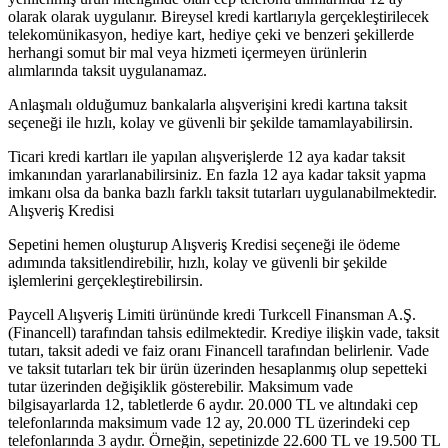
olarak olarak uygulanır. Bireysel kredi kartlarıyla gerçekleştirilecek
telekomünikasyon, hediye kart, hediye çeki ve benzeri şekillerde
herhangi somut bir mal veya hizmeti içermeyen ürünlerin
alımlarında taksit uygulanamaz.
Anlaşmalı olduğumuz bankalarla alışverişini kredi kartına taksit
seçeneği ile hızlı, kolay ve güvenli bir şekilde tamamlayabilirsin.
Ticari kredi kartları ile yapılan alışverişlerde 12 aya kadar taksit
imkanından yararlanabilirsiniz. En fazla 12 aya kadar taksit yapma
imkanı olsa da banka bazlı farklı taksit tutarları uygulanabilmektedir.
Alışveriş Kredisi
Sepetini hemen oluşturup Alışveriş Kredisi seçeneği ile ödeme
adımında taksitlendirebilir, hızlı, kolay ve güvenli bir şekilde
işlemlerini gerçekleştirebilirsin.
Paycell Alışveriş Limiti ürününde kredi Turkcell Finansman A.Ş.
(Financell) tarafından tahsis edilmektedir. Krediye ilişkin vade, taksit
tutarı, taksit adedi ve faiz oranı Financell tarafından belirlenir. Vade
ve taksit tutarları tek bir ürün üzerinden hesaplanmış olup sepetteki
tutar üzerinden değişiklik gösterebilir. Maksimum vade
bilgisayarlarda 12, tabletlerde 6 aydır. 20.000 TL ve altındaki cep
telefonlarında maksimum vade 12 ay, 20.000 TL üzerindeki cep
telefonlarında 3 aydır. Örneğin, sepetinizde 22.600 TL ve 19.500 TL