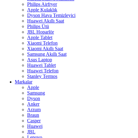
Philips Airfryer
Apple Kulaklık
Dyson Hava Temizleyici
Huawei Akıllı Saat
Philips Ütü
JBL Hoparlör
Apple Tablet
Xiaomi Telefon
Xiaomi Akıllı Saat
Samsung Akıllı Saat
Asus Laptop
Huawei Tablet
Huawei Telefon
Stanley Termos
Markalar
Apple
Samsung
Dyson
Anker
Arzum
Braun
Casper
Huawei
JBL
Lenovo