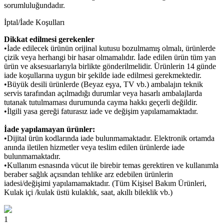
sorumluluğundadır.
İptal/İade Koşulları
Dikkat edilmesi gerekenler
•İade edilecek ürünün orijinal kutusu bozulmamış olmalı, ürünlerde
çizik veya herhangi bir hasar olmamalıdır. İade edilen ürün tüm yan
ürün ve aksesuarlarıyla birlikte gönderilmelidir. Ürünlerin 14 günde
iade koşullarına uygun bir şekilde iade edilmesi gerekmektedir.
•Büyük desili ürünlerde (Beyaz eşya, TV vb.) ambalajın teknik
servis tarafından açılmadığı durumlar veya hasarlı ambalajlarda
tutanak tutulmaması durumunda cayma hakkı geçerli değildir.
•İlgili yasa gereği faturasız iade ve değişim yapılamamaktadır.
İade yapılamayan ürünler:
•Dijital ürün kodlarında iade bulunmamaktadır. Elektronik ortamda
anında iletilen hizmetler veya teslim edilen ürünlerde iade
bulunmamaktadır.
•Kullanım esnasında vücut ile birebir temas gerektiren ve kullanımla
beraber sağlık açısından tehlike arz edebilen ürünlerin
iadesi/değişimi yapılamamaktadır. (Tüm Kişisel Bakım Ürünleri,
Kulak içi /kulak üstü kulaklık, saat, akıllı bileklik vb.)
1