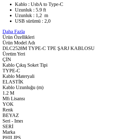
Kablo : UsbA to Type-C
Uzunluk : 5.9 ft
Uzunluk : 1,2 m
USB sürümü : 2,0
Daha Fazla
Ürün Özellikleri
Ürün Model Adı
DLC2528M TYPE-C TPE ŞARJ KABLOSU
Üretim Yeri
ÇİN
Kablo Çıkış Soket Tipi
TYPE-C
Kablo Materyali
ELASTİK
Kablo Uzunluğu (m)
1.2 M
Mfı Lisansı
YOK
Renk
BEYAZ
Seri - Imeı
SERİ
Marka
PHILIPS