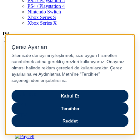
PS5 / Playstation 5
PS4 / Playstation 4
Nintendo Switch
Xbox Series S
Xbox Series X
Dil
Türkçe
English
عربى
русский