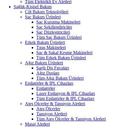
Tüm Elektrikli Ev Aletleri
Sağlık-Kişisel Bakım
Cilt Bakım Teknolojileri
Saç Bakım Ürünleri
Saç Kurutma Makineleri
Saç Şekillendiriciler
Saç Düzleştiricileri
Tüm Saç Bakım Ürünleri
Erkek Bakım Ürünleri
Tıraş Makineleri
Saç & Sakal Kesme Makineleri
Tüm Erkek Bakım Ürünleri
Ağız Bakım Ürünleri
Şarjlı Diş Fırçaları
Ağız Duşları
Tüm Ağız Bakım Ürünleri
Epilatörler & IPL Cihazları
Epilatörler
Lazer Epilasyon & IPL Cihazları
Tüm Epilatörler & IPL Cihazları
Ateş Ölçerler & Tansiyon Aletleri
Ateş Ölçerler
Tansiyon Aletleri
Tüm Ateş Ölçerler & Tansiyon Aletleri
Masaj Aletleri