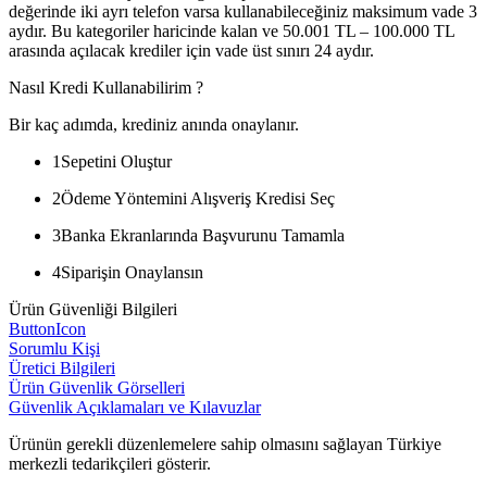
değerinde iki ayrı telefon varsa kullanabileceğiniz maksimum vade 3
aydır. Bu kategoriler haricinde kalan ve 50.001 TL – 100.000 TL
arasında açılacak krediler için vade üst sınırı 24 aydır.
Nasıl Kredi Kullanabilirim ?
Bir kaç adımda, krediniz anında onaylanır.
1
Sepetini Oluştur
2
Ödeme Yöntemini Alışveriş Kredisi Seç
3
Banka Ekranlarında Başvurunu Tamamla
4
Siparişin Onaylansın
Ürün Güvenliği Bilgileri
ButtonIcon
Sorumlu Kişi
Üretici Bilgileri
Ürün Güvenlik Görselleri
Güvenlik Açıklamaları ve Kılavuzlar
Ürünün gerekli düzenlemelere sahip olmasını sağlayan Türkiye
merkezli tedarikçileri gösterir.