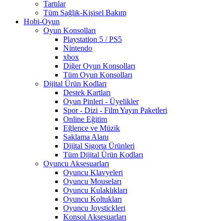
Tartılar
Tüm Sağlık-Kişisel Bakım
Hobi-Oyun
Oyun Konsolları
Playstation 5 / PS5
Nintendo
xbox
Diğer Oyun Konsolları
Tüm Oyun Konsolları
Dijital Ürün Kodları
Destek Kartları
Oyun Pinleri - Üyelikler
Spor - Dizi - Film Yayın Paketleri
Online Eğitim
Eğlence ve Müzik
Saklama Alanı
Dijital Sigorta Ürünleri
Tüm Dijital Ürün Kodları
Oyuncu Aksesuarları
Oyuncu Klavyeleri
Oyuncu Mouseları
Oyuncu Kulaklıkları
Oyuncu Koltukları
Oyuncu Joystickleri
Konsol Aksesuarları