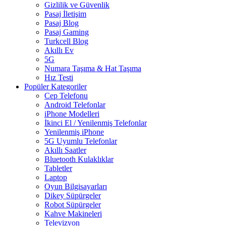
Gizlilik ve Güvenlik
Pasaj İletişim
Pasaj Blog
Pasaj Gaming
Turkcell Blog
Akıllı Ev
5G
Numara Taşıma & Hat Taşıma
Hız Testi
Popüler Kategoriler
Cep Telefonu
Android Telefonlar
iPhone Modelleri
İkinci El / Yenilenmiş Telefonlar
Yenilenmiş iPhone
5G Uyumlu Telefonlar
Akıllı Saatler
Bluetooth Kulaklıklar
Tabletler
Laptop
Oyun Bilgisayarları
Dikey Süpürgeler
Robot Süpürgeler
Kahve Makineleri
Televizyon