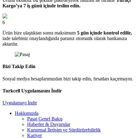
Ürünü eksiksiz bir şekilde paketleyerek faturası ile birlikte
Yurtiçi
Kargo’ya 7 iş günü içinde teslim edin.
6
Ürün bize ulaştıktan sonra maksimum
5 gün içinde kontrol edilir,
iade talebiniz onaylandığında paranız otomatik olarak bankanıza
aktarılır.
Bizi Takip Edin
Sosyal medya hesaplarımızdan bizi takip edin, fırsatları kaçırmayın.
Turkcell Uygulamasını İndir
Uygulamayı İndir
Hakkımızda
Pasaj Genel Bakış
Haberler & Duyurular
Kurumsal İletişim ve Sürdürürebilirlik
Kariyer