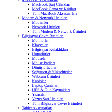
MacBook Şarj Cihazları
MacBook Çanta ve Kılıfları
Tüm MacBook Aksesuarları
Modem & Network Ürünleri
Modemler
Network Ürünleri
Tüm Modem & Network Ürünleri
Bilgisayar Çevre Birimleri
Monitörler
Klavyeler
BiIgisayar Kulaklıkları
Hoparlörler
Mouselar
Mouse Padleri
Dönüştürücüler
Soğutucu & Yükselticiler
Webcam Ürünleri
Kablolar
Laptop Çantaları
UPS & Güç Kaynakları
Yazıcılar
Yazıcı Sarf Ürünleri
Tüm Bilgisayar Çevre Birimleri
Tablet Aksesuarları