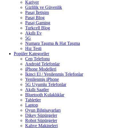
Kariyer
Gizlilik ve Güvenlik
Pasaj İletişim
Pasaj Blog
Pasaj Gaming
Turkcell Blog
Akıllı Ev
5G
Numara Taşıma & Hat Taşıma
Hız Testi
Popüler Kategoriler
Cep Telefonu
Android Telefonlar
iPhone Modelleri
İkinci El / Yenilenmiş Telefonlar
Yenilenmiş iPhone
5G Uyumlu Telefonlar
Akıllı Saatler
Bluetooth Kulaklıklar
Tabletler
Laptop
Oyun Bilgisayarları
Dikey Süpürgeler
Robot Süpürgeler
Kahve Makineleri