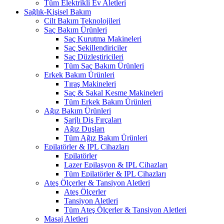
Tüm Elektrikli Ev Aletleri
Sağlık-Kişisel Bakım
Cilt Bakım Teknolojileri
Saç Bakım Ürünleri
Saç Kurutma Makineleri
Saç Şekillendiriciler
Saç Düzleştiricileri
Tüm Saç Bakım Ürünleri
Erkek Bakım Ürünleri
Tıraş Makineleri
Saç & Sakal Kesme Makineleri
Tüm Erkek Bakım Ürünleri
Ağız Bakım Ürünleri
Şarjlı Diş Fırçaları
Ağız Duşları
Tüm Ağız Bakım Ürünleri
Epilatörler & IPL Cihazları
Epilatörler
Lazer Epilasyon & IPL Cihazları
Tüm Epilatörler & IPL Cihazları
Ateş Ölçerler & Tansiyon Aletleri
Ateş Ölçerler
Tansiyon Aletleri
Tüm Ateş Ölçerler & Tansiyon Aletleri
Masaj Aletleri