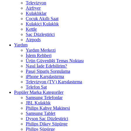
Televizyon
Airfryer
Kulaklıklar
Çocuk Akıllı Saat
Kulakiçi Kulaklık
Kettle
Saç Düzleştirici
Airpods
Yardım
Yardım Merkezi
İşlem Rehberi
Ürün Güvenliği Temas Noktası
Nasıl İade Edebilirim?
Pasaj Sipariş Sorgulama
iPhone Karşılaştırma
Televizyon (TV) Karşılaştırma
Telefon Sat
Popüler Marka Kategoriler
Samsung Telefonlar
JBL Kulaklık
Philips Kahve Makinesi
Samsung Tablet
Dyson Saç Düzleştirici
Philips Dikey Süpürge
Philips Süpürge