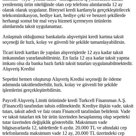
yenilenmiş ürün niteliğinde olan cep telefonu alımlarında 12 ay
olarak olarak uygulanır. Bireysel kredi kartlarıyla gerçekleştirilecek
telekomünikasyon, hediye kart, hediye çeki ve benzeri şekillerde
herhangi somut bir mal veya hizmeti içermeyen ürünlerin
alımlarında taksit uygulanamaz.
Anlaşmalı olduğumuz bankalarla alışverişini kredi kartına taksit
seçeneği ile hızlı, kolay ve güvenli bir şekilde tamamlayabilirsin.
Ticari kredi kartları ile yapılan alışverişlerde 12 aya kadar taksit
imkanından yararlanabilirsiniz. En fazla 12 aya kadar taksit yapma
imkanı olsa da banka bazlı farklı taksit tutarları uygulanabilmektedir.
Alışveriş Kredisi
Sepetini hemen oluşturup Alışveriş Kredisi seçeneği ile ödeme
adımında taksitlendirebilir, hızlı, kolay ve güvenli bir şekilde
işlemlerini gerçekleştirebilirsin.
Paycell Alışveriş Limiti ürününde kredi Turkcell Finansman A.Ş.
(Financell) tarafından tahsis edilmektedir. Krediye ilişkin vade, taksit
tutarı, taksit adedi ve faiz oranı Financell tarafından belirlenir. Vade
ve taksit tutarları tek bir ürün üzerinden hesaplanmış olup sepetteki
tutar üzerinden değişiklik gösterebilir. Maksimum vade
bilgisayarlarda 12, tabletlerde 6 aydır. 20.000 TL ve altındaki cep
telefonlarında maksimum vade 12 ay, 20.000 TL üzerindeki cep