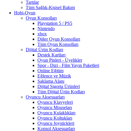
Tartılar
Tüm Sağlık-Kişisel Bakım
Hobi-Oyun
Oyun Konsolları
Playstation 5 / PS5
Nintendo
xbox
Diğer Oyun Konsolları
Tüm Oyun Konsolları
Dijital Ürün Kodları
Destek Kartları
Oyun Pinleri - Üyelikler
Spor - Dizi - Film Yayın Paketleri
Online Eğitim
Eğlence ve Müzik
Saklama Alanı
Dijital Sigorta Ürünleri
Tüm Dijital Ürün Kodları
Oyuncu Aksesuarları
Oyuncu Klavyeleri
Oyuncu Mouseları
Oyuncu Kulaklıkları
Oyuncu Koltukları
Oyuncu Joystickleri
Konsol Aksesuarları