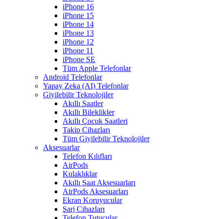
iPhone 16
iPhone 15
iPhone 14
iPhone 13
iPhone 12
iPhone 11
iPhone SE
Tüm Apple Telefonlar
Android Telefonlar
Yapay Zeka (AI) Telefonlar
Giyilebilir Teknolojiler
Akıllı Saatler
Akıllı Bileklikler
Akıllı Çocuk Saatleri
Takip Cihazları
Tüm Giyilebilir Teknolojiler
Aksesuarlar
Telefon Kılıfları
AirPods
Kulaklıklar
Akıllı Saat Aksesuarları
AirPods Aksesuarları
Ekran Koruyucular
Şarj Cihazları
Telefon Tutucular