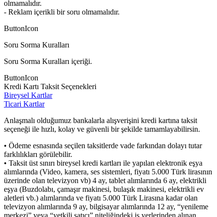
olmamalıdır.
- Reklam içerikli bir soru olmamalıdır.
ButtonIcon
Soru Sorma Kuralları
Soru Sorma Kuralları içeriği.
ButtonIcon
Kredi Kartı Taksit Seçenekleri
Bireysel Kartlar
Ticari Kartlar
Anlaşmalı olduğumuz bankalarla alışverişini kredi kartına taksit
seçeneği ile hızlı, kolay ve güvenli bir şekilde tamamlayabilirsin.
• Ödeme esnasında seçilen taksitlerde vade farkından dolayı tutar
farklılıkları görülebilir.
• Taksit üst sınırı bireysel kredi kartları ile yapılan elektronik eşya
alımlarında (Video, kamera, ses sistemleri, fiyatı 5.000 Türk lirasının
üzerinde olan televizyon vb) 4 ay, tablet alımlarında 6 ay, elektrikli
eşya (Buzdolabı, çamaşır makinesi, bulaşık makinesi, elektrikli ev
aletleri vb.) alımlarında ve fiyatı 5.000 Türk Lirasına kadar olan
televizyon alımlarında 9 ay, bilgisayar alımlarında 12 ay, “yenileme
merkezi” veya “yetkili satıcı” niteliğindeki iş yerlerinden alınan