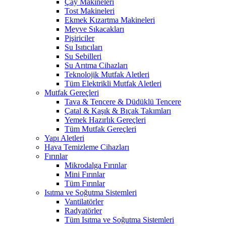
Çay Makineleri
Tost Makineleri
Ekmek Kızartma Makineleri
Meyve Sıkacakları
Pişiriciler
Su Isıtıcıları
Su Sebilleri
Su Arıtma Cihazları
Teknolojik Mutfak Aletleri
Tüm Elektrikli Mutfak Aletleri
Mutfak Gereçleri
Tava & Tencere & Düdüklü Tencere
Çatal & Kaşık & Bıçak Takımları
Yemek Hazırlık Gereçleri
Tüm Mutfak Gereçleri
Yapı Aletleri
Hava Temizleme Cihazları
Fırınlar
Mikrodalga Fırınlar
Mini Fırınlar
Tüm Fırınlar
Isıtma ve Soğutma Sistemleri
Vantilatörler
Radyatörler
Tüm Isıtma ve Soğutma Sistemleri