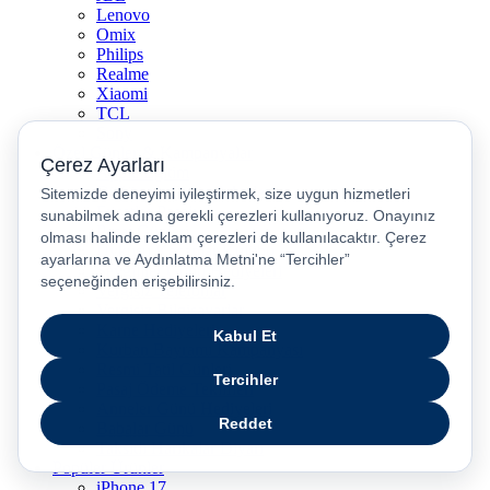
Lenovo
Omix
Philips
Realme
Xiaomi
TCL
Sony
Özel Günler & Kampanyalar
Apple Eğitim
Düğün ve Çeyiz Paketleri
Fırsatlar Pasajı
Pasaj Günleri
Uykusu Kaçanlar Kulübü
Sevgililer Günü Hediyeleri
Vergisiz Telefonlar
Vergisiz Bilgisayarlar
Karne Hediyeleri
Kurban Bayramı Kampanyası
Resmi Tatil Günleri
Pasaj Ödeme Teklifleri
Anneler Günü Hediyeleri
Babalar Günü
Taksitli Harikalar Diyarı
Popüler Ürünler
iPhone 17