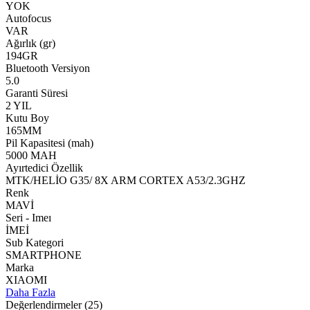
YOK
Autofocus
VAR
Ağırlık (gr)
194GR
Bluetooth Versiyon
5.0
Garanti Süresi
2 YIL
Kutu Boy
165MM
Pil Kapasitesi (mah)
5000 MAH
Ayırtedici Özellik
MTK/HELİO G35/ 8X ARM CORTEX A53/2.3GHZ
Renk
MAVİ
Seri - Imeı
İMEİ
Sub Kategori
SMARTPHONE
Marka
XIAOMI
Daha Fazla
Değerlendirmeler
(25)