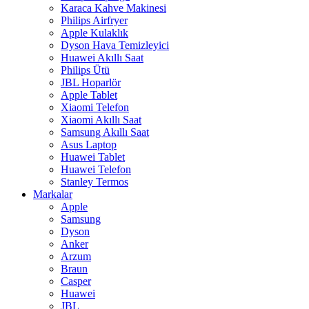
Karaca Kahve Makinesi
Philips Airfryer
Apple Kulaklık
Dyson Hava Temizleyici
Huawei Akıllı Saat
Philips Ütü
JBL Hoparlör
Apple Tablet
Xiaomi Telefon
Xiaomi Akıllı Saat
Samsung Akıllı Saat
Asus Laptop
Huawei Tablet
Huawei Telefon
Stanley Termos
Markalar
Apple
Samsung
Dyson
Anker
Arzum
Braun
Casper
Huawei
JBL