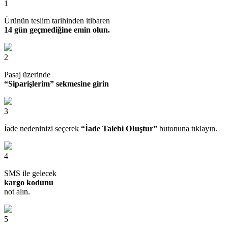
1
Ürünün teslim tarihinden itibaren
14 gün geçmediğine emin olun.
2
Pasaj üzerinde
“Siparişlerim” sekmesine girin
3
İade nedeninizi seçerek
“İade Talebi OIuştur”
butonuna tıklayın.
4
SMS ile gelecek
kargo kodunu
not alın.
5