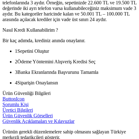
telefonlarında 3 aydır. Örneğin, sepetinizde 22.600 TL ve 19.500 TL
değerinde iki ayrı telefon varsa kullanabileceğiniz maksimum vade 3
aydır. Bu kategoriler haricinde kalan ve 50.001 TL – 100.000 TL
arasında açılacak krediler için vade üst sınırı 24 aydır.
Nasıl Kredi Kullanabilirim ?
Bir kaç adımda, krediniz anında onaylanır.
1
Sepetini Oluştur
2
Ödeme Yöntemini Alışveriş Kredisi Seç
3
Banka Ekranlarında Başvurunu Tamamla
4
Siparişin Onaylansın
Ürün Güvenliği Bilgileri
ButtonIcon
Sorumlu Kişi
Üretici Bilgileri
Ürün Güvenlik Görselleri
Güvenlik Açıklamaları ve Kılavuzlar
Ürünün gerekli düzenlemelere sahip olmasını sağlayan Türkiye
merkezli tedarikçileri gösterir.