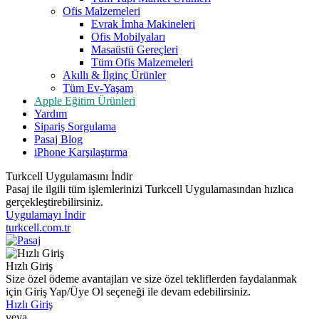
Ofis Malzemeleri
Evrak İmha Makineleri
Ofis Mobilyaları
Masaüstü Gereçleri
Tüm Ofis Malzemeleri
Akıllı & İlginç Ürünler
Tüm Ev-Yaşam
Apple Eğitim Ürünleri
Yardım
Sipariş Sorgulama
Pasaj Blog
iPhone Karşılaştırma
Turkcell Uygulamasını İndir
Pasaj ile ilgili tüm işlemlerinizi Turkcell Uygulamasından hızlıca
gerçekleştirebilirsiniz.
Uygulamayı İndir
turkcell.com.tr
Hızlı Giriş
Size özel ödeme avantajları ve size özel tekliflerden faydalanmak
için Giriş Yap/Üye Ol seçeneği ile devam edebilirsiniz.
Hızlı Giriş
veya