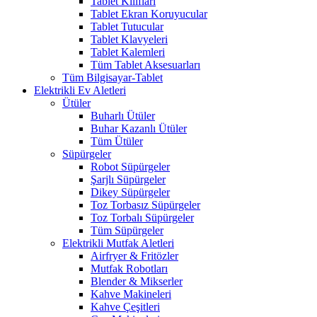
Tablet Kılıfları
Tablet Ekran Koruyucular
Tablet Tutucular
Tablet Klavyeleri
Tablet Kalemleri
Tüm Tablet Aksesuarları
Tüm Bilgisayar-Tablet
Elektrikli Ev Aletleri
Ütüler
Buharlı Ütüler
Buhar Kazanlı Ütüler
Tüm Ütüler
Süpürgeler
Robot Süpürgeler
Şarjlı Süpürgeler
Dikey Süpürgeler
Toz Torbasız Süpürgeler
Toz Torbalı Süpürgeler
Tüm Süpürgeler
Elektrikli Mutfak Aletleri
Airfryer & Fritözler
Mutfak Robotları
Blender & Mikserler
Kahve Makineleri
Kahve Çeşitleri