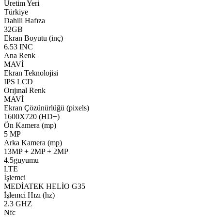
Üretim Yeri
Türkiye
Dahili Hafıza
32GB
Ekran Boyutu (inç)
6.53 INC
Ana Renk
MAVİ
Ekran Teknolojisi
IPS LCD
Orıjınal Renk
MAVİ
Ekran Çözünürlüğü (pixels)
1600X720 (HD+)
Ön Kamera (mp)
5 MP
Arka Kamera (mp)
13MP + 2MP + 2MP
4.5guyumu
LTE
İşlemci
MEDİATEK HELİO G35
İşlemci Hızı (hz)
2.3 GHZ
Nfc