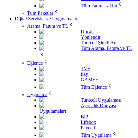
Tüm Faturasız Hat
Tüm Paketler
Dijital Servisler ve Uygulamalar
Arama, Fatura ve TL
Upcall
Yönlendir
Turkcell Şimdi Ara
Tüm Arama, Fatura ve TL
Eğlence
TV+
fizy
GAME+
Tüm Eğlence
Uygulama
Turkcell Uygulaması
Ayrıcalık Dünyası
Uygulamaları
BiP
Lifebox
Paycell
Tüm Uygulama