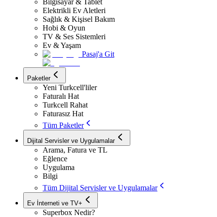
Bilgisayar & Tablet
Elektrikli Ev Aletleri
Sağlık & Kişisel Bakım
Hobi & Oyun
TV & Ses Sistemleri
Ev & Yaşam
Pasaj'a Git
Paketler
Yeni Turkcell'liler
Faturalı Hat
Turkcell Rahat
Faturasız Hat
Tüm Paketler
Dijital Servisler ve Uygulamalar
Arama, Fatura ve TL
Eğlence
Uygulama
Bilgi
Tüm Dijital Servisler ve Uygulamalar
Ev İnterneti ve TV+
Superbox Nedir?