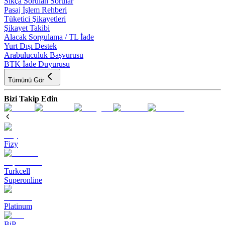
Sıkça Sorulan Sorular
Pasaj İşlem Rehberi
Tüketici Şikayetleri
Şikayet Takibi
Alacak Sorgulama / TL İade
Yurt Dışı Destek
Arabuluculuk Başvurusu
BTK İade Duyurusu
Tümünü Gör
Bizi Takip Edin
Fizy
Turkcell
Superonline
Platinum
BiP