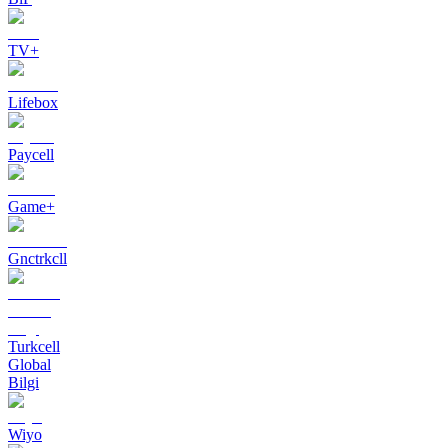
TV+
Lifebox
Paycell
Game+
Gnctrkcll
Turkcell
Global
Bilgi
Wiyo