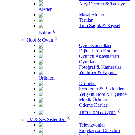
Ateş Ölçerler & Tansiyon
Aletleri
Masaj Aletleri
Tartılar
Tüm Sağlık & Kişisel
Bakım
Hobi & Oyun
Oyun Konsolları
Dijital Ürün Kodları
Oyuncu Aksesuarları
Oyunlar
Fotoğraf & Kameralar
Youtuber & Yayıncı
Ürünleri
Dronelar
Scooterlar & Bisikletler
Yetişkin Hobi & Eğlence
Müzik Ürünleri
Ödeme Kartları
Tüm Hobi & Oyun
TV & Ses Sistemleri
Televizyonlar
Projeksiyon Cihazları