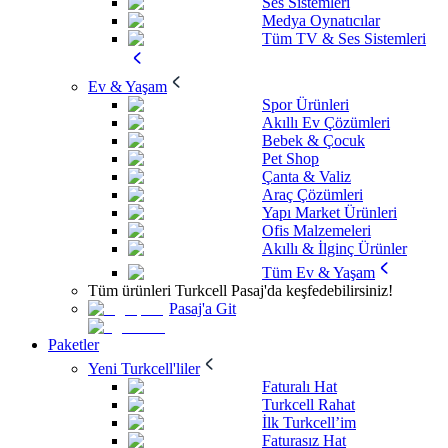
Ses Sistemleri
Medya Oynatıcılar
Tüm TV & Ses Sistemleri
Ev & Yaşam
Spor Ürünleri
Akıllı Ev Çözümleri
Bebek & Çocuk
Pet Shop
Çanta & Valiz
Araç Çözümleri
Yapı Market Ürünleri
Ofis Malzemeleri
Akıllı & İlginç Ürünler
Tüm Ev & Yaşam
Tüm ürünleri Turkcell Pasaj'da keşfedebilirsiniz!
Pasaj'a Git
Paketler
Yeni Turkcell'liler
Faturalı Hat
Turkcell Rahat
İlk Turkcell’im
Faturasız Hat