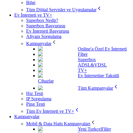
Bilgi
Tüm Dijital Servisler ve Uygulamalar
Ev İnterneti ve TV+
Superbox Nedir?
Superbox Başvurusu
Ev İnterneti Başvurusu
Altyapı Sorgulama
Kampanyalar
Online'a Özel Ev İnterneti
Fiber
Superbox
ADSL&VDSL
TV+
Ev İnternetine Taksitli
Cihazlar
Tüm Kampanyalar
Hız Testi
IP Sorgulama
Ping Testi
Tüm Ev İnterneti ve TV+
Kampanyalar
Mobil & Data Hattı Kampanyaları
Yeni Turkcell'liler