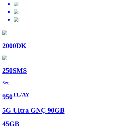
2000
DK
250
SMS
Seç
TL/AY
950
5G Ultra GNÇ 90GB
45
GB