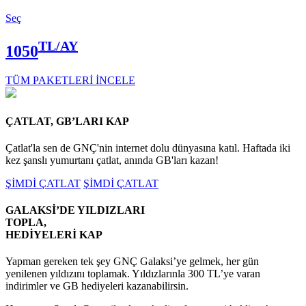
Seç
TL/AY
1050
TÜM PAKETLERİ İNCELE
ÇATLAT, GB’LARI KAP
Çatlat'la sen de GNÇ'nin internet dolu dünyasına katıl.
Haftada iki
kez şanslı yumurtanı çatlat, anında GB'ları kazan!
ŞİMDİ ÇATLAT
ŞİMDİ ÇATLAT
GALAKSİ’DE YILDIZLARI
TOPLA,
HEDİYELERİ KAP
Yapman gereken tek şey GNÇ Galaksi’ye gelmek, her gün
yenilenen yıldızını toplamak. Yıldızlarınla 300 TL’ye varan
indirimler ve GB hediyeleri kazanabilirsin.