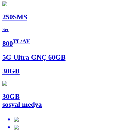
250
SMS
Seç
TL/AY
800
5G Ultra GNÇ 60GB
30
GB
30
GB
sosyal medya