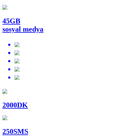
45
GB
sosyal medya
2000
DK
250
SMS