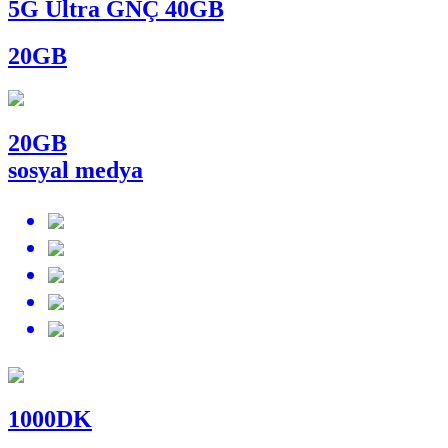
5G Ultra GNÇ 40GB
20
GB
20
GB
sosyal medya
1000
DK