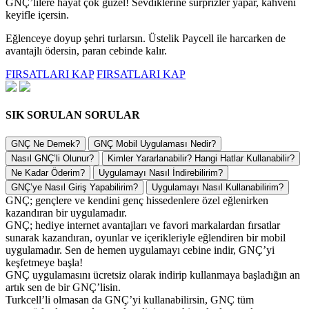
GNÇ’lilere hayat çok güzel! Sevdiklerine sürprizler yapar, kahveni
keyifle içersin.
Eğlenceye doyup şehri turlarsın. Üstelik Paycell ile harcarken de
avantajlı ödersin, paran cebinde kalır.
FIRSATLARI KAP
FIRSATLARI KAP
SIK SORULAN SORULAR
GNÇ Ne Demek?
GNÇ Mobil Uygulaması Nedir?
Nasıl GNÇ’li Olunur?
Kimler Yararlanabilir? Hangi Hatlar Kullanabilir?
Ne Kadar Öderim?
Uygulamayı Nasıl İndirebilirim?
GNÇ’ye Nasıl Giriş Yapabilirim?
Uygulamayı Nasıl Kullanabilirim?
GNÇ; gençlere ve kendini genç hissedenlere özel eğlenirken
kazandıran bir uygulamadır.
GNÇ; hediye internet avantajları ve favori markalardan fırsatlar
sunarak kazandıran, oyunlar ve içerikleriyle eğlendiren bir mobil
uygulamadır. Sen de hemen uygulamayı cebine indir, GNÇ’yi
keşfetmeye başla!
GNÇ uygulamasını ücretsiz olarak indirip kullanmaya başladığın an
artık sen de bir GNÇ’lisin.
Turkcell’li olmasan da GNÇ’yi kullanabilirsin, GNÇ tüm