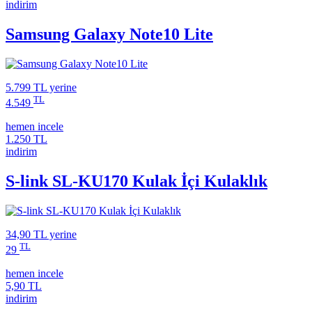
indirim
Samsung Galaxy Note10 Lite
5.799 TL
yerine
TL
4.549
hemen incele
1.250 TL
indirim
S-link SL-KU170 Kulak İçi Kulaklık
34,90 TL
yerine
TL
29
hemen incele
5,90 TL
indirim