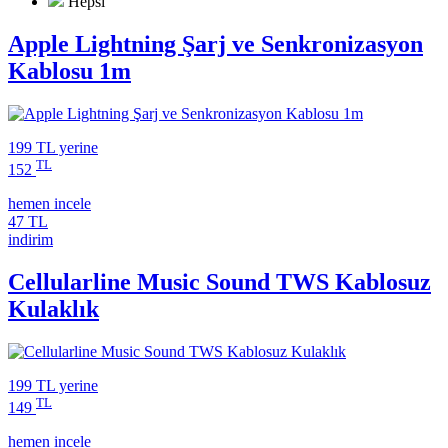
Hepsi
Apple Lightning Şarj ve Senkronizasyon
Kablosu 1m
199 TL
yerine
TL
152
hemen incele
47 TL
indirim
Cellularline Music Sound TWS Kablosuz
Kulaklık
199 TL
yerine
TL
149
hemen incele