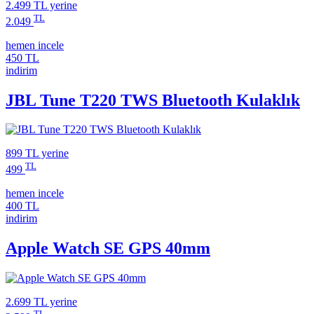
2.499 TL
yerine
TL
2.049
hemen incele
450 TL
indirim
JBL Tune T220 TWS Bluetooth Kulaklık
899 TL
yerine
TL
499
hemen incele
400 TL
indirim
Apple Watch SE GPS 40mm
2.699 TL
yerine
TL