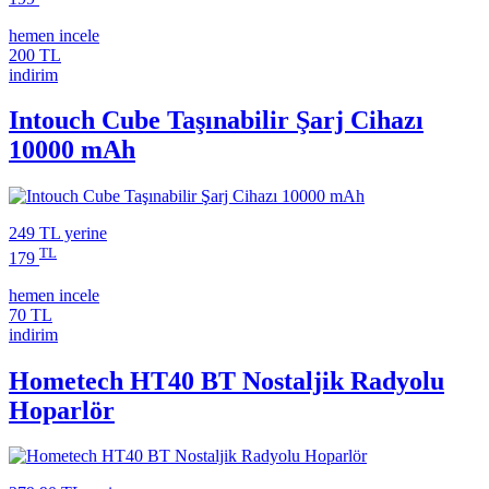
hemen incele
200 TL
indirim
Intouch Cube Taşınabilir Şarj Cihazı
10000 mAh
249 TL
yerine
TL
179
hemen incele
70 TL
indirim
Hometech HT40 BT Nostaljik Radyolu
Hoparlör