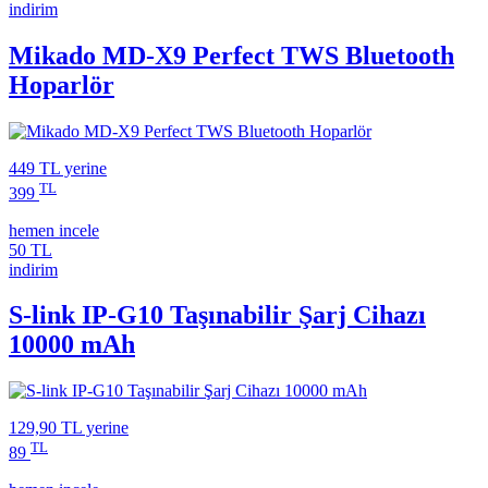
indirim
Mikado MD-X9 Perfect TWS Bluetooth
Hoparlör
449 TL
yerine
TL
399
hemen incele
50 TL
indirim
S-link IP-G10 Taşınabilir Şarj Cihazı
10000 mAh
129,90 TL
yerine
TL
89