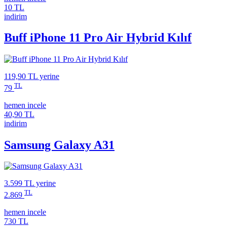
10 TL
indirim
Buff iPhone 11 Pro Air Hybrid Kılıf
119,90 TL
yerine
TL
79
hemen incele
40,90 TL
indirim
Samsung Galaxy A31
3.599 TL
yerine
TL
2.869
hemen incele
730 TL