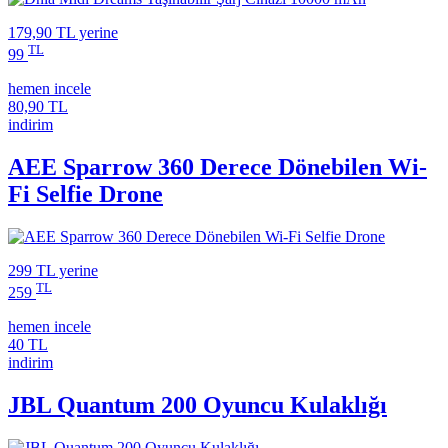
179,90 TL
yerine
TL
99
hemen incele
80,90 TL
indirim
AEE Sparrow 360 Derece Dönebilen Wi-
Fi Selfie Drone
299 TL
yerine
TL
259
hemen incele
40 TL
indirim
JBL Quantum 200 Oyuncu Kulaklığı