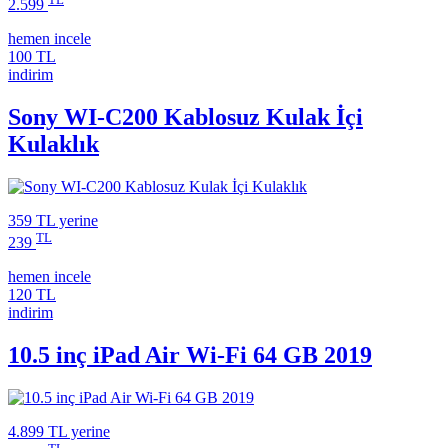
2.599
hemen incele
100 TL
indirim
Sony WI-C200 Kablosuz Kulak İçi
Kulaklık
359 TL
yerine
TL
239
hemen incele
120 TL
indirim
10.5 inç iPad Air Wi-Fi 64 GB 2019
4.899 TL
yerine