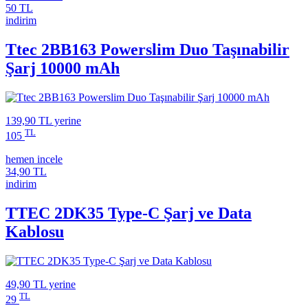
50 TL
indirim
Ttec 2BB163 Powerslim Duo Taşınabilir
Şarj 10000 mAh
139,90 TL
yerine
TL
105
hemen incele
34,90 TL
indirim
TTEC 2DK35 Type-C Şarj ve Data
Kablosu
49,90 TL
yerine
TL
29