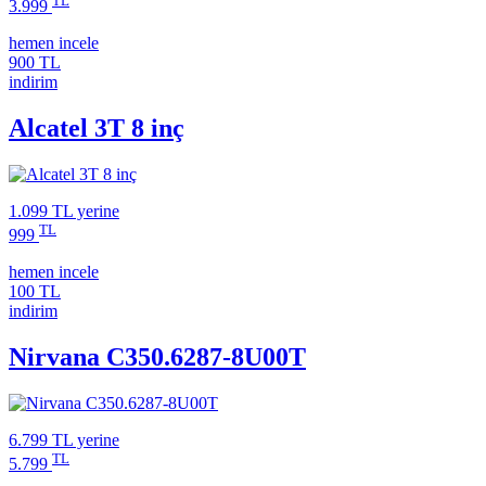
TL
3.999
hemen incele
900 TL
indirim
Alcatel 3T 8 inç
1.099 TL
yerine
TL
999
hemen incele
100 TL
indirim
Nirvana C350.6287-8U00T
6.799 TL
yerine
TL
5.799